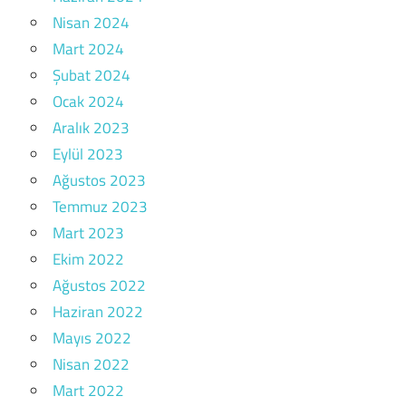
Nisan 2024
Mart 2024
Şubat 2024
Ocak 2024
Aralık 2023
Eylül 2023
Ağustos 2023
Temmuz 2023
Mart 2023
Ekim 2022
Ağustos 2022
Haziran 2022
Mayıs 2022
Nisan 2022
Mart 2022