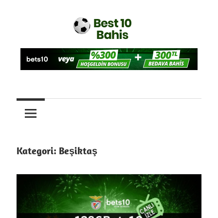
İçeriğe
atla
Best10
Bets10
Giriş
Sayfası
–
Best
10
Kayıt
ve
Kategori:
Beşiktaş
Üyelik