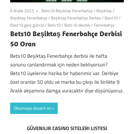
6 Aralık 2023
Bets10 Beşiktaş Fenerbahçe
/
Beşiktaş
/
Beşiktaş Fenerbahçe
/
Beşiktaş Fenerbahçe Derbisi
/
Best10
/
Best10 giriş güncel
/
Bets10
/
Bets10 destek
/
Fenerbahçe
Bets10 Beşiktaş Fenerbahçe Derbisi
50 Oran
Bets10 Beşiktaş Fenerbahçe derbisi ile hafta
sonunu canlandırmak için neden bekliyorsun?
Bets10 üyelerine harika bir haberimiz var. Derbiye
özel oranlar 50 oldu ve marka bu çıkışı ile birlikte 9
Aralık akşamına damga vuracaktır diye düşünüyoruz.
Okumaya devam et
GÜVENILIR CASINO SITELERI LISTESI