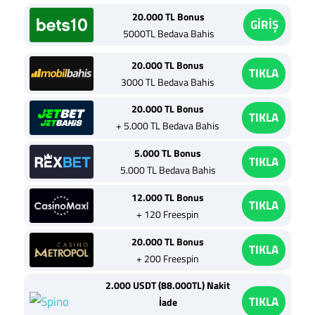
20.000 TL Bonus
GİRİŞ
5000TL Bedava Bahis
20.000 TL Bonus
TIKLA
3000 TL Bedava Bahis
20.000 TL Bonus
TIKLA
+ 5.000 TL Bedava Bahis
5.000 TL Bonus
TIKLA
5.000 TL Bedava Bahis
12.000 TL Bonus
TIKLA
+ 120 Freespin
20.000 TL Bonus
TIKLA
+ 200 Freespin
2.000 USDT (88.000TL) Nakit
TIKLA
İade