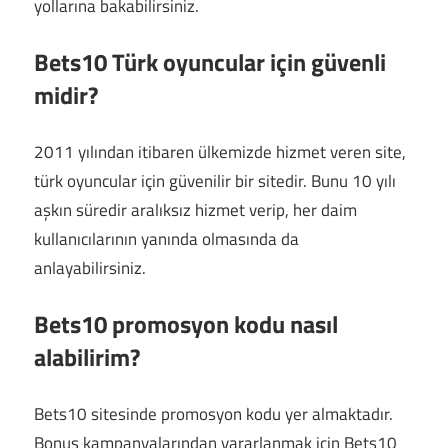
yollarına bakabilirsiniz.
Bets10 Türk oyuncular için güvenli
midir?
2011 yılından itibaren ülkemizde hizmet veren site,
türk oyuncular için güvenilir bir sitedir. Bunu 10 yılı
aşkın süredir aralıksız hizmet verip, her daim
kullanıcılarının yanında olmasında da
anlayabilirsiniz.
Bets10 promosyon kodu nasıl
alabilirim?
Bets10 sitesinde promosyon kodu yer almaktadır.
Bonus kampanyalarından yararlanmak için Bets10