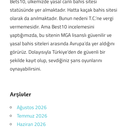
Bets10, ülkemizde yasal canlı bahis sitesi
statüsünde yer almaktadır. Hatta kaçak bahis sitesi
olarak da anılmaktadır. Bunun nedeni T.C.’ne vergi
vermemesidir. Ama Best10 incelemesini
yaptığımızda, bu sitenin MGA lisanslı güvenilir ve
yasal bahis siteleri arasında Avrupa’da yer aldığını
görürüz. Dolayısıyla Türkiye’den de güvenli bir
şekilde kayıt olup, sevdiğiniz şans oyunlarını
oynayabilirsini.
Arşivler
Ağustos 2026
Temmuz 2026
Haziran 2026