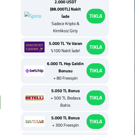
2.000 USDT
(88.000TL) Nakit
TIKLA
İade
Sadece Kripto &
Kimliksiz Giriş
5.000 TL 'Ye Varan
TIKLA
%100 Nakit İade!
6.000 TL Hoş Geldin
TIKLA
Bonusu
+ 80 Freespin
5.050 TL Bonus
TIKLA
+ 500 TL Bedava
Bahis
5.000 TL Bonus
TIKLA
+ 300 Freespin