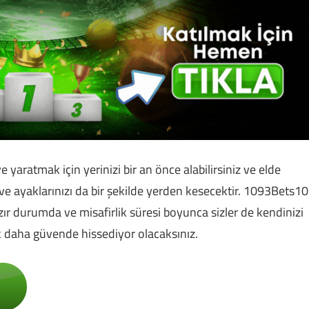
aratmak için yerinizi bir an önce alabilirsiniz ve elde
 ve ayaklarınızı da bir şekilde yerden kesecektir. 1093Bets10
zır durumda ve misafirlik süresi boyunca sizler de kendinizi
k daha güvende hissediyor olacaksınız.