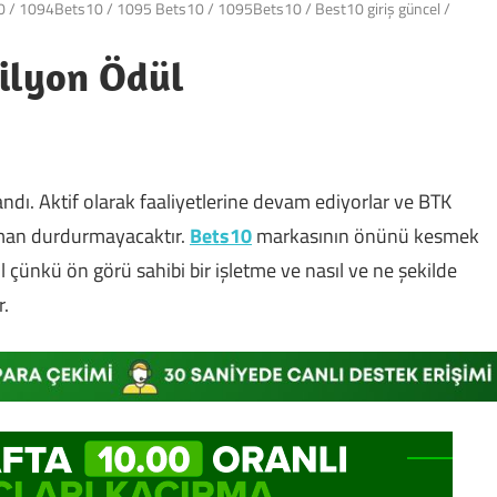
0
/
1094Bets10
/
1095 Bets10
/
1095Bets10
/
Best10 giriş güncel
/
Milyon Ödül
andı. Aktif olarak faaliyetlerine devam ediyorlar ve BTK
zaman durdurmayacaktır.
Bets10
markasının önünü kesmek
l çünkü ön görü sahibi bir işletme ve nasıl ve ne şekilde
r.