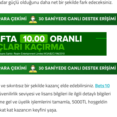
dar güçlü olduğunu daha net bir şekilde fark edeceksiniz.
sıkıntısız bir şekilde kazanç elde edebilirsiniz.
Bets10
lirlik seviyesi ve lisans bilgileri ile ilgili detaylı bilgileri
ine gel ve üyelik işlemlerini tamamla, 5000TL hoşgeldin
at kat kazancın keyfini yaşa.