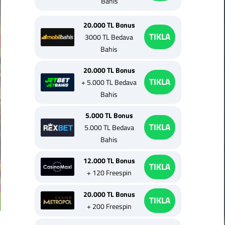
Bahis
20.000 TL Bonus
TIKLA
3000 TL Bedava
Bahis
20.000 TL Bonus
TIKLA
+ 5.000 TL Bedava
Bahis
5.000 TL Bonus
TIKLA
5.000 TL Bedava
Bahis
12.000 TL Bonus
TIKLA
+ 120 Freespin
20.000 TL Bonus
TIKLA
+ 200 Freespin