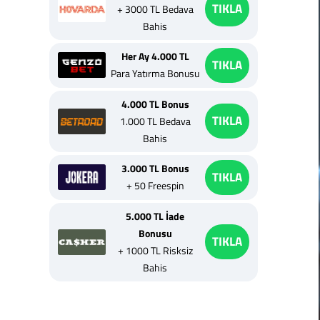
TIKLA
+ 3000 TL Bedava
Bahis
Her Ay 4.000 TL
TIKLA
Para Yatırma Bonusu
4.000 TL Bonus
TIKLA
1.000 TL Bedava
Bahis
3.000 TL Bonus
TIKLA
+ 50 Freespin
5.000 TL İade
Bonusu
TIKLA
+ 1000 TL Risksiz
Bahis