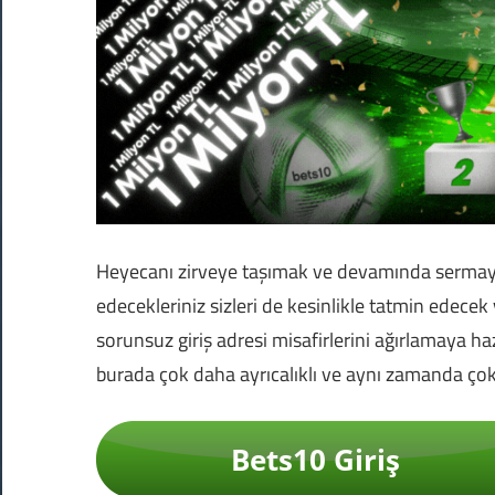
Heyecanı zirveye taşımak ve devamında sermaye y
edecekleriniz sizleri de kesinlikle tatmin edecek
sorunsuz giriş adresi misafirlerini ağırlamaya ha
burada çok daha ayrıcalıklı ve aynı zamanda ço