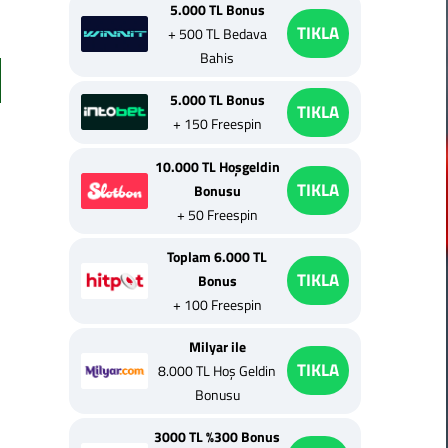
5.000 TL Bonus
TIKLA
+ 500 TL Bedava
Bahis
5.000 TL Bonus
TIKLA
+ 150 Freespin
10.000 TL Hoşgeldin
TIKLA
Bonusu
+ 50 Freespin
Toplam 6.000 TL
TIKLA
Bonus
+ 100 Freespin
Milyar ile
TIKLA
8.000 TL Hoş Geldin
Bonusu
3000 TL %300 Bonus