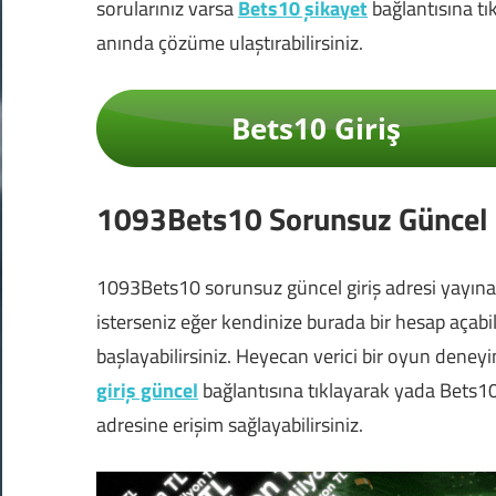
sorularınız varsa
Bets10 şikayet
bağlantısına tı
anında çözüme ulaştırabilirsiniz.
1093Bets10 Sorunsuz Güncel G
1093Bets10 sorunsuz güncel giriş adresi yayına g
isterseniz eğer kendinize burada bir hesap açab
başlayabilirsiniz. Heyecan verici bir oyun deneyi
giriş güncel
bağlantısına tıklayarak yada Bets10
adresine erişim sağlayabilirsiniz.