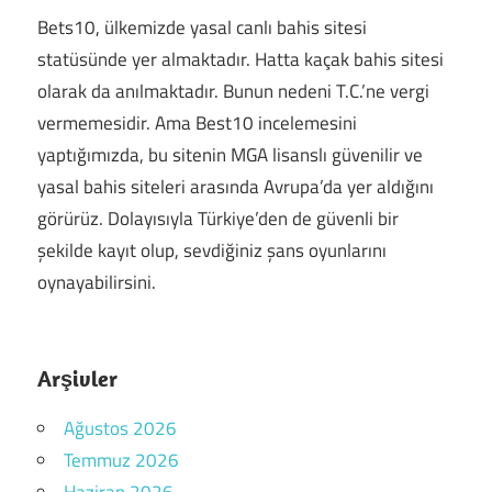
Bets10, ülkemizde yasal canlı bahis sitesi
statüsünde yer almaktadır. Hatta kaçak bahis sitesi
olarak da anılmaktadır. Bunun nedeni T.C.’ne vergi
vermemesidir. Ama Best10 incelemesini
yaptığımızda, bu sitenin MGA lisanslı güvenilir ve
yasal bahis siteleri arasında Avrupa’da yer aldığını
görürüz. Dolayısıyla Türkiye’den de güvenli bir
şekilde kayıt olup, sevdiğiniz şans oyunlarını
oynayabilirsini.
Arşivler
Ağustos 2026
Temmuz 2026