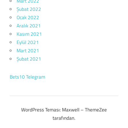
Mart 2022
Şubat 2022
Ocak 2022
Aralık 2021
Kasım 2021
Eylül 2021
Mart 2021
Şubat 2021
Bets10 Telegram
WordPress Teması: Maxwell – ThemeZee
tarafından.