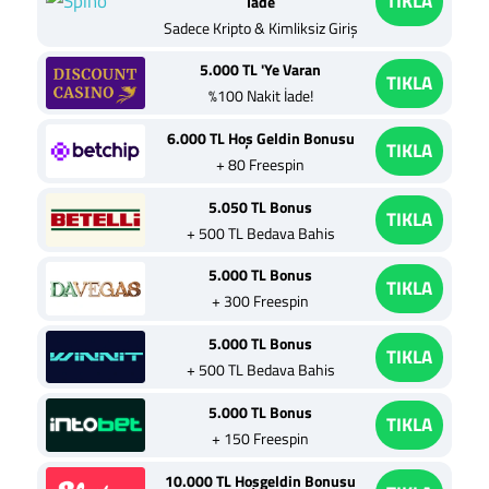
TIKLA
İade
Sadece Kripto & Kimliksiz Giriş
5.000 TL 'Ye Varan
TIKLA
%100 Nakit İade!
6.000 TL Hoş Geldin Bonusu
TIKLA
+ 80 Freespin
5.050 TL Bonus
TIKLA
+ 500 TL Bedava Bahis
5.000 TL Bonus
TIKLA
+ 300 Freespin
5.000 TL Bonus
TIKLA
+ 500 TL Bedava Bahis
5.000 TL Bonus
TIKLA
+ 150 Freespin
10.000 TL Hoşgeldin Bonusu