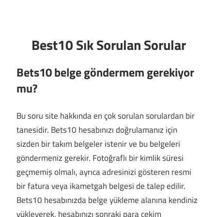
Best10 Sık Sorulan Sorular
Bets10 belge göndermem gerekiyor
mu?
Bu soru site hakkında en çok sorulan sorulardan bir
tanesidir. Bets10 hesabınızı doğrulamanız için
sizden bir takım belgeler istenir ve bu belgeleri
göndermeniz gerekir. Fotoğraflı bir kimlik süresi
geçmemiş olmalı, ayrıca adresinizi gösteren resmi
bir fatura veya ikametgah belgesi de talep edilir.
Bets10 hesabınızda belge yükleme alanına kendiniz
yükleyerek, hesabınızı sonraki para çekim