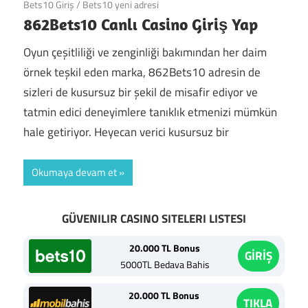
Bets10 Giriş
/
Bets10 yeni adresi
862Bets10 Canlı Casino Giriş Yap
Oyun çeşitliliği ve zenginliği bakımından her daim
örnek teşkil eden marka, 862Bets10 adresin de
sizleri de kusursuz bir şekil de misafir ediyor ve
tatmin edici deneyimlere tanıklık etmenizi mümkün
hale getiriyor. Heyecan verici kusursuz bir
Okumaya devam et
GÜVENILIR CASINO SITELERI LISTESI
20.000 TL Bonus
GİRİŞ
5000TL Bedava Bahis
20.000 TL Bonus
TIKLA