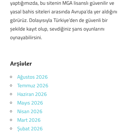
yaptığımızda, bu sitenin MGA lisanslı güvenilir ve
yasal bahis siteleri arasında Avrupa’da yer aldığını
görürüz. Dolayısıyla Türkiye’den de güvenli bir
şekilde kayıt olup, sevdiğiniz şans oyunlarını
oynayabilirsini.
Arşivler
Ağustos 2026
Temmuz 2026
Haziran 2026
Mayıs 2026
Nisan 2026
Mart 2026
Şubat 2026