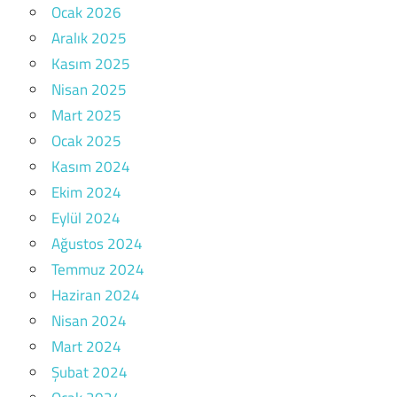
Ocak 2026
Aralık 2025
Kasım 2025
Nisan 2025
Mart 2025
Ocak 2025
Kasım 2024
Ekim 2024
Eylül 2024
Ağustos 2024
Temmuz 2024
Haziran 2024
Nisan 2024
Mart 2024
Şubat 2024