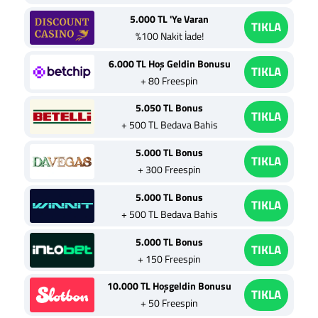
5.000 TL 'Ye Varan
TIKLA
%100 Nakit İade!
6.000 TL Hoş Geldin Bonusu
TIKLA
+ 80 Freespin
5.050 TL Bonus
TIKLA
+ 500 TL Bedava Bahis
5.000 TL Bonus
TIKLA
+ 300 Freespin
5.000 TL Bonus
TIKLA
+ 500 TL Bedava Bahis
5.000 TL Bonus
TIKLA
+ 150 Freespin
10.000 TL Hoşgeldin Bonusu
TIKLA
+ 50 Freespin