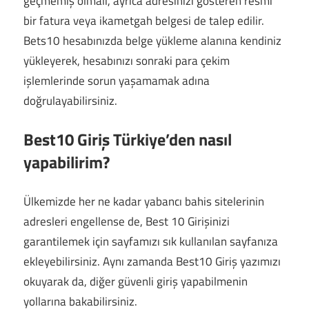
geçmemiş olmalı, ayrıca adresinizi gösteren resmi
bir fatura veya ikametgah belgesi de talep edilir.
Bets10 hesabınızda belge yükleme alanına kendiniz
yükleyerek, hesabınızı sonraki para çekim
işlemlerinde sorun yaşamamak adına
doğrulayabilirsiniz.
Best10 Giriş Türkiye’den nasıl
yapabilirim?
Ülkemizde her ne kadar yabancı bahis sitelerinin
adresleri engellense de, Best 10 Girişinizi
garantilemek için sayfamızı sık kullanılan sayfanıza
ekleyebilirsiniz. Aynı zamanda Best10 Giriş yazımızı
okuyarak da, diğer güvenli giriş yapabilmenin
yollarına bakabilirsiniz.