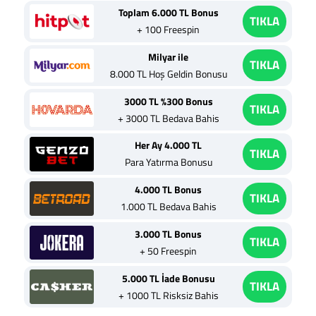
Toplam 6.000 TL Bonus
TIKLA
+ 100 Freespin
Milyar ile
TIKLA
8.000 TL Hoş Geldin Bonusu
3000 TL %300 Bonus
TIKLA
+ 3000 TL Bedava Bahis
Her Ay 4.000 TL
TIKLA
Para Yatırma Bonusu
4.000 TL Bonus
TIKLA
1.000 TL Bedava Bahis
3.000 TL Bonus
TIKLA
+ 50 Freespin
5.000 TL İade Bonusu
TIKLA
+ 1000 TL Risksiz Bahis