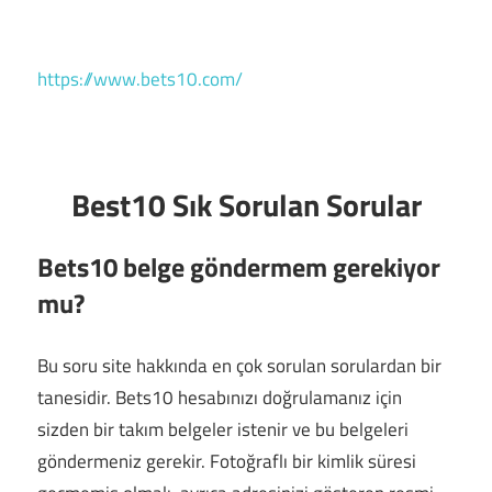
https://www.bets10.com/
Best10 Sık Sorulan Sorular
Bets10 belge göndermem gerekiyor
mu?
Bu soru site hakkında en çok sorulan sorulardan bir
tanesidir. Bets10 hesabınızı doğrulamanız için
sizden bir takım belgeler istenir ve bu belgeleri
göndermeniz gerekir. Fotoğraflı bir kimlik süresi