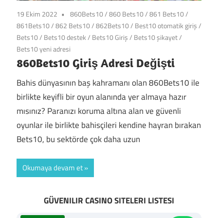
19 Ekim 2022
860Bets10
/
860 Bets10
/
861 Bets10
/
861Bets10
/
862 Bets10
/
862Bets10
/
Best10 otomatik giriş
/
Bets10
/
Bets10 destek
/
Bets10 Giriş
/
Bets10 şikayet
/
Bets10 yeni adresi
860Bets10 Giriş Adresi Değişti
Bahis dünyasının baş kahramanı olan 860Bets10 ile
birlikte keyifli bir oyun alanında yer almaya hazır
mısınız? Paranızı koruma altına alan ve güvenli
oyunlar ile birlikte bahisçileri kendine hayran bırakan
Bets10, bu sektörde çok daha uzun
Okumaya devam et
GÜVENILIR CASINO SITELERI LISTESI