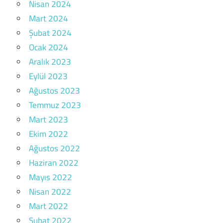
Nisan 2024
Mart 2024
Şubat 2024
Ocak 2024
Aralık 2023
Eylül 2023
Ağustos 2023
Temmuz 2023
Mart 2023
Ekim 2022
Ağustos 2022
Haziran 2022
Mayıs 2022
Nisan 2022
Mart 2022
Şubat 2022