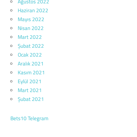
Ağustos 2022
Haziran 2022
Mayıs 2022
Nisan 2022
Mart 2022
Şubat 2022
Ocak 2022
Aralık 2021
Kasım 2021
Eylül 2021
Mart 2021
Şubat 2021
Bets10 Telegram