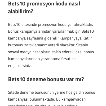
Bets10 promosyon kodu nasıl
alabilirim?
Bets10 sitesinde promosyon kodu yer almaktadır.
Bonus kampanyalarından yararlanmak için Bets10
kampanya sayfasına giderek ”Kampanyaya Katıl”
butonunuza tıklamanız yeterli olacaktır. Sitenin
sosyal medya hesaplarını takip ederek, özel bonus
kampanyalarından yararlanma fırsatına
erişebilirsiniz.
Bets10 deneme bonusu var mı?
Sitede deneme bonusunun yerine hoş geldin bonus
kampanyası bulunmaktadır. Bu kampanyadan