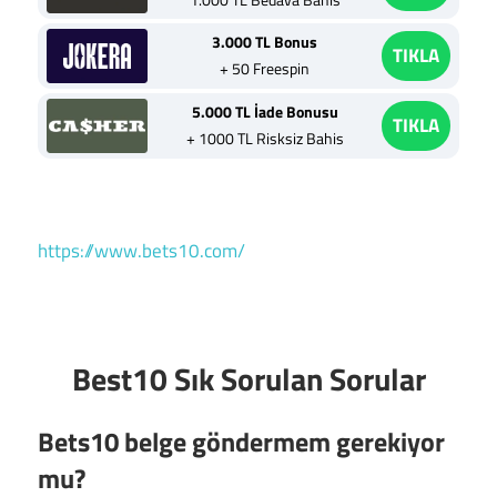
3.000 TL Bonus
TIKLA
+ 50 Freespin
5.000 TL İade Bonusu
TIKLA
+ 1000 TL Risksiz Bahis
https://www.bets10.com/
Best10 Sık Sorulan Sorular
Bets10 belge göndermem gerekiyor
mu?