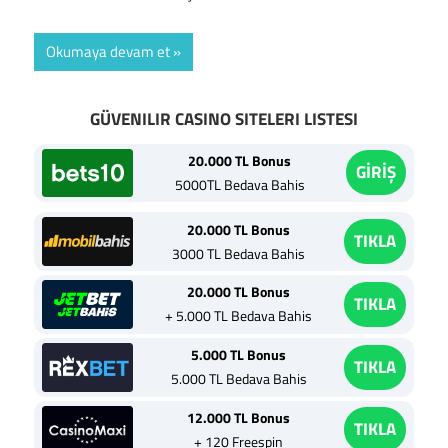
Okumaya devam et
GÜVENILIR CASINO SITELERI LISTESI
20.000 TL Bonus
GİRİŞ
5000TL Bedava Bahis
20.000 TL Bonus
TIKLA
3000 TL Bedava Bahis
20.000 TL Bonus
TIKLA
+ 5.000 TL Bedava Bahis
5.000 TL Bonus
TIKLA
5.000 TL Bedava Bahis
12.000 TL Bonus
TIKLA
+ 120 Freespin