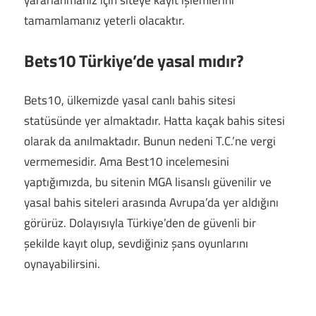
yararlanmanız için siteye kayıt işlemlerini
tamamlamanız yeterli olacaktır.
Bets10 Türkiye’de yasal mıdır?
Bets10, ülkemizde yasal canlı bahis sitesi
statüsünde yer almaktadır. Hatta kaçak bahis sitesi
olarak da anılmaktadır. Bunun nedeni T.C.’ne vergi
vermemesidir. Ama Best10 incelemesini
yaptığımızda, bu sitenin MGA lisanslı güvenilir ve
yasal bahis siteleri arasında Avrupa’da yer aldığını
görürüz. Dolayısıyla Türkiye’den de güvenli bir
şekilde kayıt olup, sevdiğiniz şans oyunlarını
oynayabilirsini.