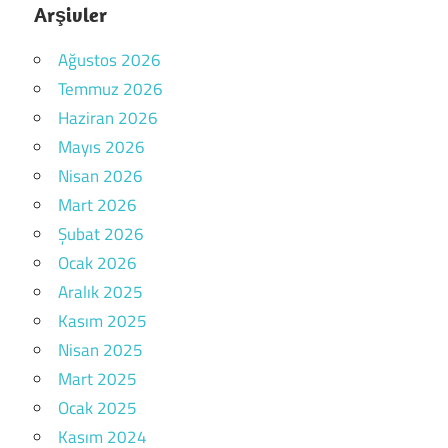
Arşivler
Ağustos 2026
Temmuz 2026
Haziran 2026
Mayıs 2026
Nisan 2026
Mart 2026
Şubat 2026
Ocak 2026
Aralık 2025
Kasım 2025
Nisan 2025
Mart 2025
Ocak 2025
Kasım 2024