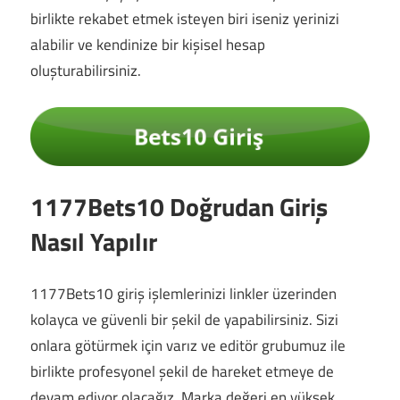
birlikte rekabet etmek isteyen biri iseniz yerinizi
alabilir ve kendinize bir kişisel hesap
oluşturabilirsiniz.
1177Bets10 Doğrudan Giriş
Nasıl Yapılır
1177Bets10 giriş işlemlerinizi linkler üzerinden
kolayca ve güvenli bir şekil de yapabilirsiniz. Sizi
onlara götürmek için varız ve editör grubumuz ile
birlikte profesyonel şekil de hareket etmeye de
devam ediyor olacağız. Marka değeri en yüksek