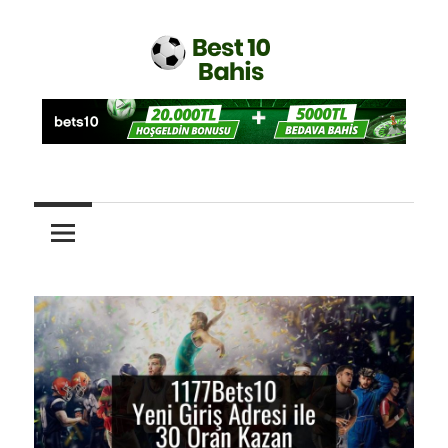
İçeriğe
atla
Best10
Bets10
Giriş
Sayfası
–
Best
10
Kayıt
ve
Üyelik