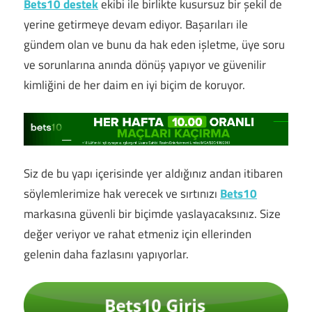
Bets10 destek
ekibi ile birlikte kusursuz bir şekil de
yerine getirmeye devam ediyor. Başarıları ile
gündem olan ve bunu da hak eden işletme, üye soru
ve sorunlarına anında dönüş yapıyor ve güvenilir
kimliğini de her daim en iyi biçim de koruyor.
Siz de bu yapı içerisinde yer aldığınız andan itibaren
söylemlerimize hak verecek ve sırtınızı
Bets10
markasına güvenli bir biçimde yaslayacaksınız. Size
değer veriyor ve rahat etmeniz için ellerinden
gelenin daha fazlasını yapıyorlar.