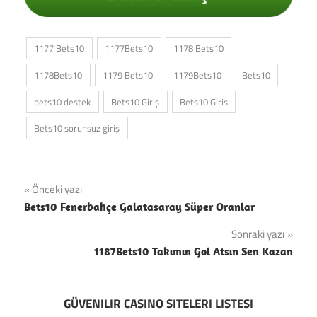
1177 Bets10
1177Bets10
1178 Bets10
1178Bets10
1179 Bets10
1179Bets10
Bets10
bets10 destek
Bets10 Giriş
Bets10 Giris
Bets10 sorunsuz giriş
Yazı
Önceki yazı
Bets10 Fenerbahçe Galatasaray Süper Oranlar
gezinmesi
Sonraki yazı
1187Bets10 Takımın Gol Atsın Sen Kazan
GÜVENILIR CASINO SITELERI LISTESI