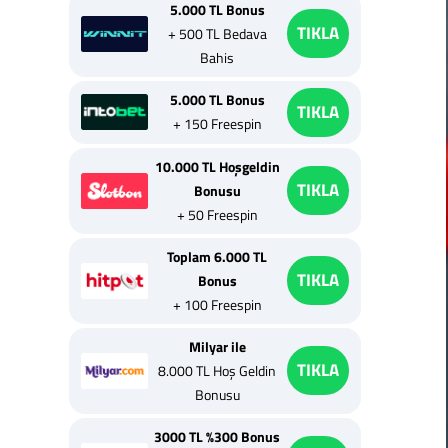
5.000 TL Bonus
TIKLA
+ 500 TL Bedava
Bahis
5.000 TL Bonus
TIKLA
+ 150 Freespin
10.000 TL Hoşgeldin
TIKLA
Bonusu
+ 50 Freespin
Toplam 6.000 TL
TIKLA
Bonus
+ 100 Freespin
Milyar ile
TIKLA
8.000 TL Hoş Geldin
Bonusu
3000 TL %300 Bonus