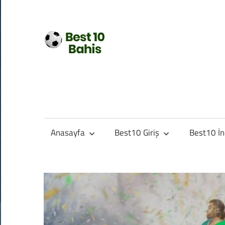
İçeriğe
atla
Bets10
Best10
Giriş
Sayfası
–
Best
10
Anasayfa
Best10 Giriş
Best10 İn
Kayıt
ve
Üyelik