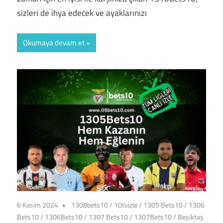
sizleri de ihya edecek ve ayaklarınızı
Okumaya devam et
6 Kasım 2024
1308bets10
/
10tvizle
/
1305 Bets10
/
1306
Bets10
/
1306Bets10
/
1307 Bets10
/
1307Bets10
/
Beşiktaş