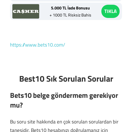
5.000 TL İade Bonusu
TIKLA
+ 1000 TL Risksiz Bahis
https://www.bets10.com/
Best10 Sık Sorulan Sorular
Bets10 belge göndermem gerekiyor
mu?
Bu soru site hakkında en çok sorulan sorulardan bir
tanesidir. Bets10 hesabınızı doğrulamanız için