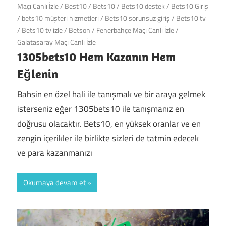
Maçı Canlı İzle
/
Best10
/
Bets10
/
Bets10 destek
/
Bets10 Giriş
/
bets10 müşteri hizmetleri
/
Bets10 sorunsuz giriş
/
Bets10 tv
/
Bets10 tv izle
/
Betson
/
Fenerbahçe Maçı Canlı İzle
/
Galatasaray Maçı Canlı İzle
1305bets10 Hem Kazanın Hem
Eğlenin
Bahsin en özel hali ile tanışmak ve bir araya gelmek
isterseniz eğer 1305bets10 ile tanışmanız en
doğrusu olacaktır. Bets10, en yüksek oranlar ve en
zengin içerikler ile birlikte sizleri de tatmin edecek
ve para kazanmanızı
Okumaya devam et