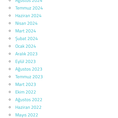
Ağustos 2024
Temmuz 2024
Haziran 2024
Nisan 2024
Mart 2024
Şubat 2024
Ocak 2024
Aralık 2023
Eylül 2023
Ağustos 2023
Temmuz 2023
Mart 2023
Ekim 2022
Ağustos 2022
Haziran 2022
Mayıs 2022