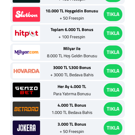
10.000 TL Hoşgeldin Bonusu
TIKLA
+ 50 Freespin
Toplam 6.000 TL Bonus
TIKLA
+ 100 Freespin
Milyar ile
TIKLA
8.000 TL Hoş Geldin Bonusu
3000 TL %300 Bonus
TIKLA
+ 3000 TL Bedava Bahis
Her Ay 4.000 TL
TIKLA
Para Yatırma Bonusu
4.000 TL Bonus
TIKLA
1.000 TL Bedava Bahis
3.000 TL Bonus
TIKLA
+ 50 Freespin