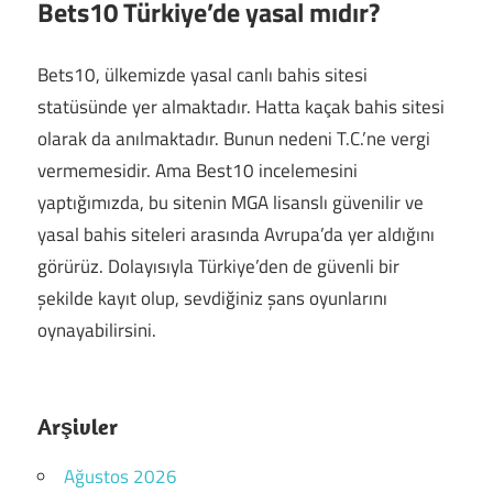
Bets10 Türkiye’de yasal mıdır?
Bets10, ülkemizde yasal canlı bahis sitesi
statüsünde yer almaktadır. Hatta kaçak bahis sitesi
olarak da anılmaktadır. Bunun nedeni T.C.’ne vergi
vermemesidir. Ama Best10 incelemesini
yaptığımızda, bu sitenin MGA lisanslı güvenilir ve
yasal bahis siteleri arasında Avrupa’da yer aldığını
görürüz. Dolayısıyla Türkiye’den de güvenli bir
şekilde kayıt olup, sevdiğiniz şans oyunlarını
oynayabilirsini.
Arşivler
Ağustos 2026