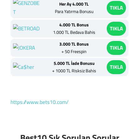
Her Ay 4.000 TL
TIKLA
Para Yatırma Bonusu
4.000 TL Bonus
TIKLA
1.000 TL Bedava Bahis
3.000 TL Bonus
TIKLA
+ 50 Freespin
5.000 TL İade Bonusu
TIKLA
+ 1000 TL Risksiz Bahis
https://www.bets10.com/
Best10 Sık Sorulan Sorular