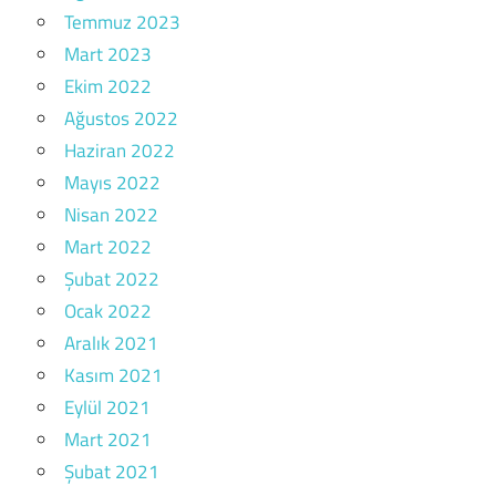
Temmuz 2023
Mart 2023
Ekim 2022
Ağustos 2022
Haziran 2022
Mayıs 2022
Nisan 2022
Mart 2022
Şubat 2022
Ocak 2022
Aralık 2021
Kasım 2021
Eylül 2021
Mart 2021
Şubat 2021