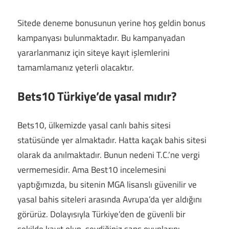
Sitede deneme bonusunun yerine hoş geldin bonus
kampanyası bulunmaktadır. Bu kampanyadan
yararlanmanız için siteye kayıt işlemlerini
tamamlamanız yeterli olacaktır.
Bets10 Türkiye’de yasal mıdır?
Bets10, ülkemizde yasal canlı bahis sitesi
statüsünde yer almaktadır. Hatta kaçak bahis sitesi
olarak da anılmaktadır. Bunun nedeni T.C.’ne vergi
vermemesidir. Ama Best10 incelemesini
yaptığımızda, bu sitenin MGA lisanslı güvenilir ve
yasal bahis siteleri arasında Avrupa’da yer aldığını
görürüz. Dolayısıyla Türkiye’den de güvenli bir
şekilde kayıt olup, sevdiğiniz şans oyunlarını