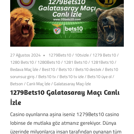
27 Ağustos 2024
1279Bets10
/
10tvizle
/
1279 Bets10
/
1280 Bets10
/
1280Bets10
/
1281 Bets10
/
1281Bets10
/
Bedava Maç İzle
/
Best10
/
Bets10
/
Bets10 destek
/
Bets10
sorunsuz giriş
/
Bets10 tv
/
Bets10 tv izle
/
Bets10 üye ol
/
Betson
/
Canlı Maç İzle
/
Galatasaray Maçı İzle
1279Bets10 Galatasaray Maçı Canlı
İzle
Casino oyunlarına aşina iseniz 1279Bets10 casino
lobinse de mutlaka göz atmanız gerekiyor. Dünya
üzerinde milyonlarca insan tarafından oynanan tüm