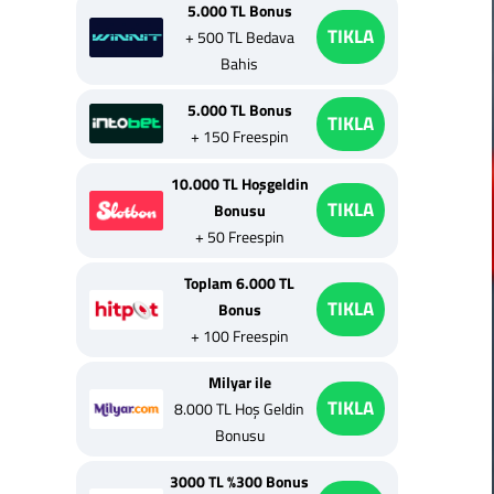
5.000 TL Bonus
TIKLA
+ 500 TL Bedava
Bahis
5.000 TL Bonus
TIKLA
+ 150 Freespin
10.000 TL Hoşgeldin
TIKLA
Bonusu
+ 50 Freespin
Toplam 6.000 TL
TIKLA
Bonus
+ 100 Freespin
Milyar ile
TIKLA
8.000 TL Hoş Geldin
Bonusu
3000 TL %300 Bonus