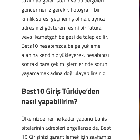
takım belgeler istenir ve bu belgeleri
göndermeniz gerekir. Fotoğraflı bir
kimlik süresi geçmemiş olmalı, ayrıca
adresinizi gösteren resmi bir fatura
veya ikametgah belgesi de talep edilir.
Bets10 hesabınızda belge yükleme
alanına kendiniz yükleyerek, hesabınızı
sonraki para çekim işlemlerinde sorun
yaşamamak adına doğrulayabilirsiniz.
Best10 Giriş Türkiye’den
nasıl yapabilirim?
Ülkemizde her ne kadar yabancı bahis
sitelerinin adresleri engellense de, Best
10 Girişinizi garantilemek için sayfamızı