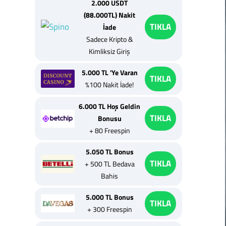
2.000 USDT
(88.000TL) Nakit
TIKLA
İade
Sadece Kripto &
Kimliksiz Giriş
5.000 TL 'Ye Varan
TIKLA
%100 Nakit İade!
6.000 TL Hoş Geldin
TIKLA
Bonusu
+ 80 Freespin
5.050 TL Bonus
TIKLA
+ 500 TL Bedava
Bahis
5.000 TL Bonus
TIKLA
+ 300 Freespin