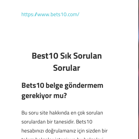
https://www.bets10.com/
Best10 Sık Sorulan
Sorular
Bets10 belge göndermem
gerekiyor mu?
Bu soru site hakkında en çok sorulan
sorulardan bir tanesidir. Bets10
hesabınızı doğrulamanız için sizden bir