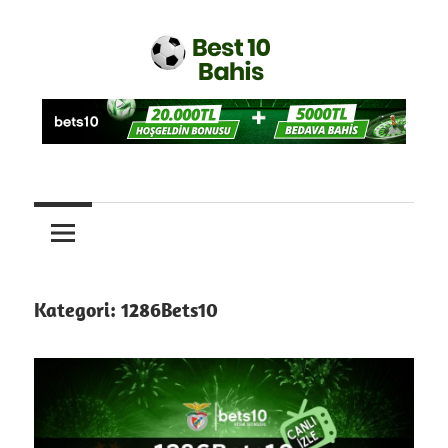
İçeriğe
atla
Best10
Bets10
Giriş
Sayfası
–
Best
10
Kayıt
ve
Kategori:
1286Bets10
Üyelik