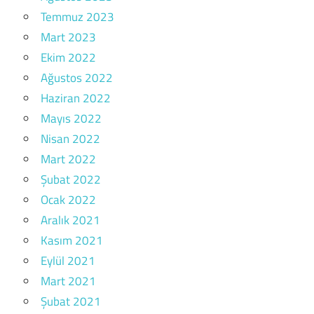
Temmuz 2023
Mart 2023
Ekim 2022
Ağustos 2022
Haziran 2022
Mayıs 2022
Nisan 2022
Mart 2022
Şubat 2022
Ocak 2022
Aralık 2021
Kasım 2021
Eylül 2021
Mart 2021
Şubat 2021