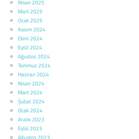
Nisan 2025
Mart 2025
Ocak 2025
Kasım 2024
Ekim 2024
Eylül 2024
Ağustos 2024
Temmuz 2024
Haziran 2024
Nisan 2024
Mart 2024
Şubat 2024
Ocak 2024
Aralık 2023
Eylül 2023
Ağustos 2023