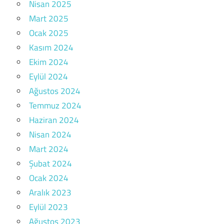
Nisan 2025
Mart 2025
Ocak 2025
Kasım 2024
Ekim 2024
Eylül 2024
Ağustos 2024
Temmuz 2024
Haziran 2024
Nisan 2024
Mart 2024
Şubat 2024
Ocak 2024
Aralık 2023
Eylül 2023
Ağustos 2023