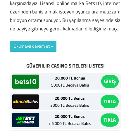
karşınızdayız. Lisanslı online marka Bets10, internet
üzerinden bahis almak isteyen oyunculara muazzam
bir oyun ortamı sunuyor. Bu yapılanma sayesinde siz
de bayiye gitmeye gerek kalmadan dilediğiniz maça
Okumaya devam et
GÜVENILIR CASINO SITELERI LISTESI
20.000 TL Bonus
GİRİŞ
5000TL Bedava Bahis
20.000 TL Bonus
TIKLA
3000 TL Bedava Bahis
20.000 TL Bonus
TIKLA
+ 5.000 TL Bedava Bahis