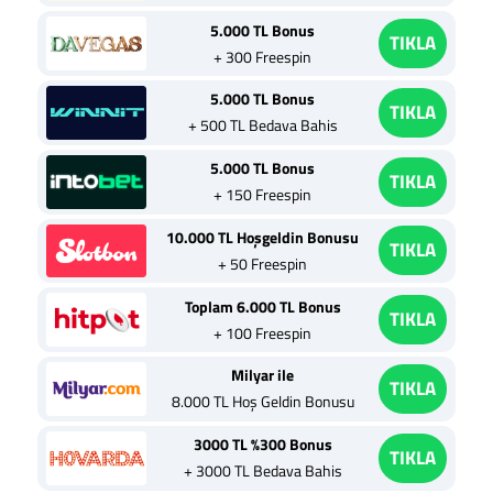
5.000 TL Bonus
TIKLA
+ 300 Freespin
5.000 TL Bonus
TIKLA
+ 500 TL Bedava Bahis
5.000 TL Bonus
TIKLA
+ 150 Freespin
10.000 TL Hoşgeldin Bonusu
TIKLA
+ 50 Freespin
Toplam 6.000 TL Bonus
TIKLA
+ 100 Freespin
Milyar ile
TIKLA
8.000 TL Hoş Geldin Bonusu
3000 TL %300 Bonus
TIKLA
+ 3000 TL Bedava Bahis