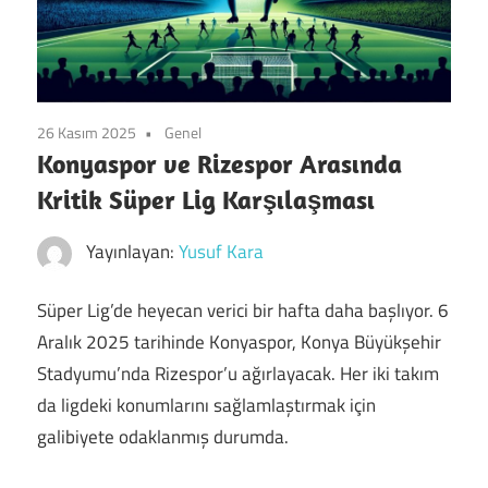
26 Kasım 2025
Genel
Konyaspor ve Rizespor Arasında
Kritik Süper Lig Karşılaşması
Yayınlayan:
Yusuf Kara
Süper Lig’de heyecan verici bir hafta daha başlıyor. 6
Aralık 2025 tarihinde Konyaspor, Konya Büyükşehir
Stadyumu’nda Rizespor’u ağırlayacak. Her iki takım
da ligdeki konumlarını sağlamlaştırmak için
galibiyete odaklanmış durumda.