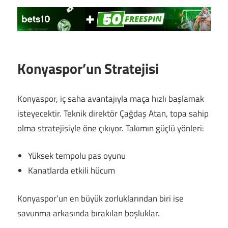
Konyaspor’un Stratejisi
Konyaspor, iç saha avantajıyla maça hızlı başlamak
isteyecektir. Teknik direktör Çağdaş Atan, topa sahip
olma stratejisiyle öne çıkıyor. Takımın güçlü yönleri:
Yüksek tempolu pas oyunu
Kanatlarda etkili hücum
Konyaspor’un en büyük zorluklarından biri ise
savunma arkasında bırakılan boşluklar.