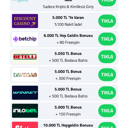
Sadece Kripto & Kimliksiz Giriş
5.000 TL 'Ye Varan
TIKLA
%100 Nakit İade!
6.000 TL Hoş Geldin Bonusu
TIKLA
+ 80 Freespin
5.050 TL Bonus
TIKLA
+ 500 TL Bedava Bahis
5.000 TL Bonus
TIKLA
+ 300 Freespin
5.000 TL Bonus
TIKLA
+ 500 TL Bedava Bahis
5.000 TL Bonus
TIKLA
+ 150 Freespin
10.000 TL Hoşgeldin Bonusu