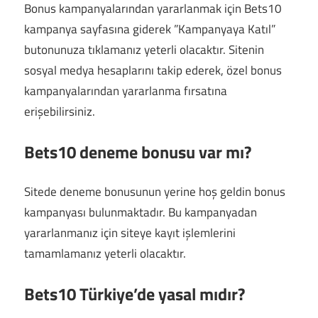
Bonus kampanyalarından yararlanmak için Bets10
kampanya sayfasına giderek ”Kampanyaya Katıl”
butonunuza tıklamanız yeterli olacaktır. Sitenin
sosyal medya hesaplarını takip ederek, özel bonus
kampanyalarından yararlanma fırsatına
erişebilirsiniz.
Bets10 deneme bonusu var mı?
Sitede deneme bonusunun yerine hoş geldin bonus
kampanyası bulunmaktadır. Bu kampanyadan
yararlanmanız için siteye kayıt işlemlerini
tamamlamanız yeterli olacaktır.
Bets10 Türkiye’de yasal mıdır?