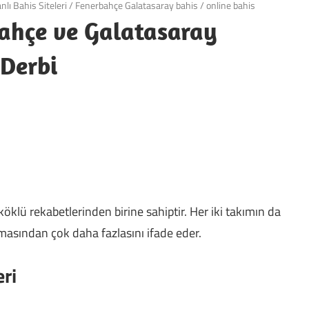
nlı Bahis Siteleri
/
Fenerbahçe Galatasaray bahis
/
online bahis
bahçe ve Galatasaray
Derbi
klü rekabetlerinden birine sahiptir. Her iki takımın da
laşmasından çok daha fazlasını ifade eder.
eri