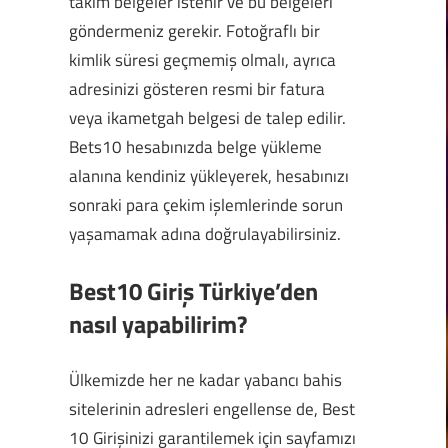
takım belgeler istenir ve bu belgeleri
göndermeniz gerekir. Fotoğraflı bir
kimlik süresi geçmemiş olmalı, ayrıca
adresinizi gösteren resmi bir fatura
veya ikametgah belgesi de talep edilir.
Bets10 hesabınızda belge yükleme
alanına kendiniz yükleyerek, hesabınızı
sonraki para çekim işlemlerinde sorun
yaşamamak adına doğrulayabilirsiniz.
Best10 Giriş Türkiye’den
nasıl yapabilirim?
Ülkemizde her ne kadar yabancı bahis
sitelerinin adresleri engellense de, Best
10 Girişinizi garantilemek için sayfamızı