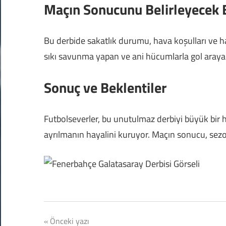
Maçın Sonucunu Belirleyecek 
Bu derbide sakatlık durumu, hava koşulları ve hake
sıkı savunma yapan ve ani hücumlarla gol arayan
Sonuç ve Beklentiler
Futbolseverler, bu unutulmaz derbiyi büyük bir hey
ayrılmanın hayalini kuruyor. Maçın sonucu, sezo
Yazı
Önceki yazı