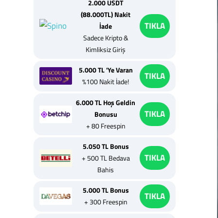
2.000 USDT
(88.000TL) Nakit
TIKLA
İade
Sadece Kripto &
Kimliksiz Giriş
5.000 TL 'Ye Varan
TIKLA
%100 Nakit İade!
6.000 TL Hoş Geldin
TIKLA
Bonusu
+ 80 Freespin
5.050 TL Bonus
TIKLA
+ 500 TL Bedava
Bahis
5.000 TL Bonus
TIKLA
+ 300 Freespin