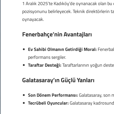
1 Aralık 2025’te Kadıköy’de oynanacak olan bu d
pozisyonunu belirleyecek. Teknik direktörlerin ta
oynayacak.
Fenerbahçe’nin Avantajları
Ev Sahibi Olmanın Getirdiği Moral:
Fenerbah
performans sergiler.
Taraftar Desteği:
Taraftarlarının yoğun deste
Galatasaray’ın Güçlü Yanları
Son Dönem Performansı:
Galatasaray, son ma
Tecrübeli Oyuncular:
Galatasaray kadrosunda