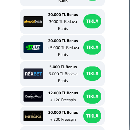
Bahis
20.000 TL Bonus
TIKLA
3000 TL Bedava
Bahis
20.000 TL Bonus
TIKLA
+ 5.000 TL Bedava
Bahis
5.000 TL Bonus
TIKLA
5.000 TL Bedava
Bahis
12.000 TL Bonus
TIKLA
+ 120 Freespin
20.000 TL Bonus
TIKLA
+ 200 Freespin