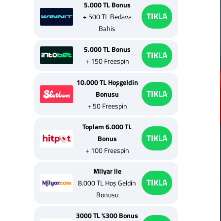
5.000 TL Bonus
TIKLA
+ 500 TL Bedava
Bahis
5.000 TL Bonus
TIKLA
+ 150 Freespin
10.000 TL Hoşgeldin
TIKLA
Bonusu
+ 50 Freespin
Toplam 6.000 TL
TIKLA
Bonus
+ 100 Freespin
Milyar ile
TIKLA
8.000 TL Hoş Geldin
Bonusu
3000 TL %300 Bonus