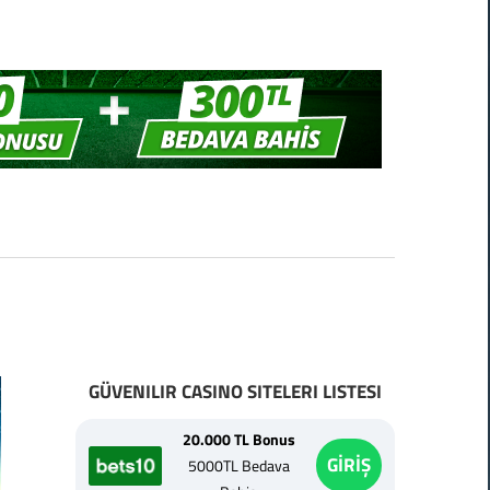
GÜVENILIR CASINO SITELERI LISTESI
20.000 TL Bonus
GİRİŞ
5000TL Bedava