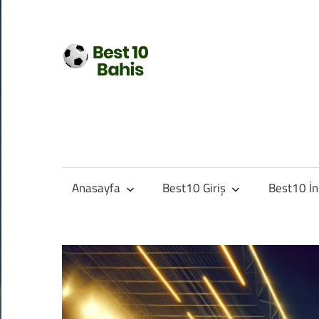
İçeriğe
atla
Bets10
Best10
Giriş
Sayfası
–
Best
10
Anasayfa
Best10 Giriş
Best10 İn
Kayıt
ve
Üyelik