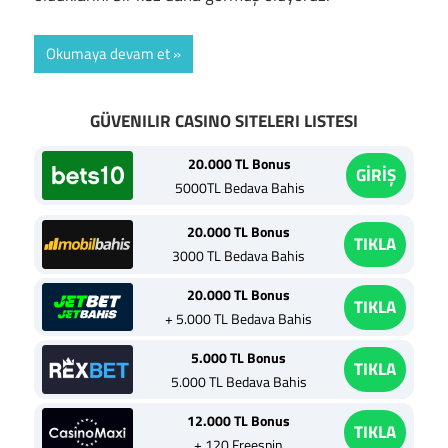
Okumaya devam et
GÜVENILIR CASINO SITELERI LISTESI
20.000 TL Bonus
GİRİŞ
5000TL Bedava Bahis
20.000 TL Bonus
TIKLA
3000 TL Bedava Bahis
20.000 TL Bonus
TIKLA
+ 5.000 TL Bedava Bahis
5.000 TL Bonus
TIKLA
5.000 TL Bedava Bahis
12.000 TL Bonus
TIKLA
+ 120 Freespin