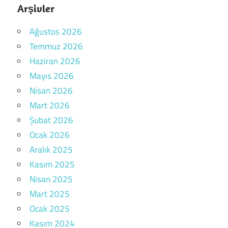
Arşivler
Ağustos 2026
Temmuz 2026
Haziran 2026
Mayıs 2026
Nisan 2026
Mart 2026
Şubat 2026
Ocak 2026
Aralık 2025
Kasım 2025
Nisan 2025
Mart 2025
Ocak 2025
Kasım 2024