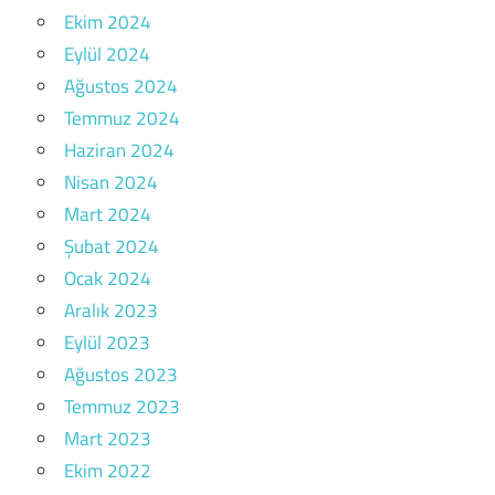
Ekim 2024
Eylül 2024
Ağustos 2024
Temmuz 2024
Haziran 2024
Nisan 2024
Mart 2024
Şubat 2024
Ocak 2024
Aralık 2023
Eylül 2023
Ağustos 2023
Temmuz 2023
Mart 2023
Ekim 2022