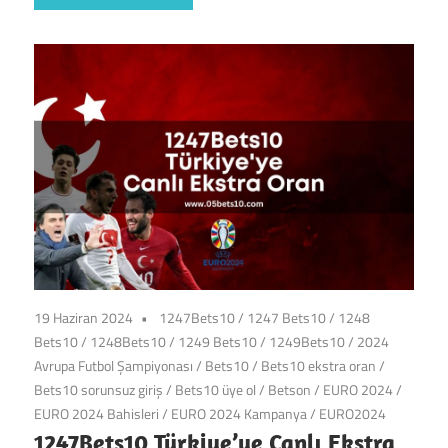
19 Haziran 2024
1247Bets10
/
1247 Bets10
/
1248
Bets10
/
1248Bets10
/
1249 Bets10
/
1249Bets10
/
2024
Avrupa Futbol Şampiyonası
/
Bets10
/
Bets10 ekstra oran
/
Bets10 sorunsuz giriş
/
Bets10 üye ol
/
Betson
/
EURO 2024
/
EURO 2024 Bahisleri
/
EURO 2024 Kampanya
/
EURO2024
1247Bets10 Türkiye’ye Canlı Ekstra