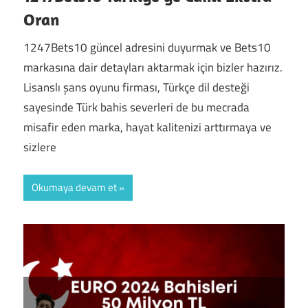
Oran
1247Bets10 güncel adresini duyurmak ve Bets10
markasına dair detayları aktarmak için bizler hazırız.
Lisanslı şans oyunu firması, Türkçe dil desteği
sayesinde Türk bahis severleri de bu mecrada
misafir eden marka, hayat kalitenizi arttırmaya ve
sizlere
Okumaya devam et