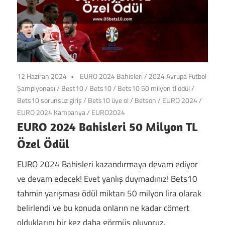
12 Haziran 2024
EURO 2024 Bahisleri
/
2024 Avrupa Futbol
Şampiyonası
/
Best10
/
Bets10
/
Bets10 50 milyon tl ödül
/
Bets10 sorunsuz giriş
/
Bets10 üye ol
/
Betson
/
EURO 2024
/
EURO 2024 Kampanya
/
EURO2024
EURO 2024 Bahisleri 50 Milyon TL
Özel Ödül
EURO 2024 Bahisleri kazandırmaya devam ediyor
ve devam edecek! Evet yanlış duymadınız! Bets10
tahmin yarışması ödül miktarı 50 milyon lira olarak
belirlendi ve bu konuda onların ne kadar cömert
olduklarını bir kez daha görmüş oluyoruz.