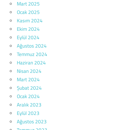
Mart 2025
Ocak 2025
Kasım 2024
Ekim 2024
Eylül 2024
Ağustos 2024
Temmuz 2024
Haziran 2024
Nisan 2024
Mart 2024
Şubat 2024
Ocak 2024
Aralık 2023
Eylül 2023
Ağustos 2023
Temmuz 2023