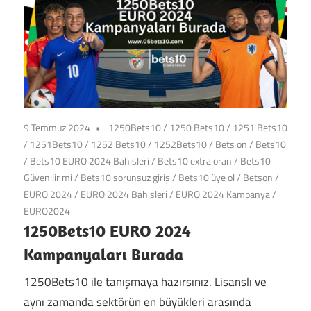
9 Temmuz 2024
1250Bets10
/
1250 Bets10
/
1251 Bets10
/
1251Bets10
/
1252 Bets10
/
1252Bets10
/
Bets on
/
Bets10
/
Bets10 EURO 2024 Bahisleri
/
Bets10 extra oran
/
Bets10
Güvenilir mi
/
Bets10 sorunsuz giriş
/
Bets10 üye ol
/
Betson
/
EURO 2024
/
EURO 2024 Bahisleri
/
EURO 2024 Kampanya
/
EURO2024
1250Bets10 EURO 2024
Kampanyaları Burada
1250Bets10 ile tanışmaya hazırsınız. Lisanslı ve
aynı zamanda sektörün en büyükleri arasında