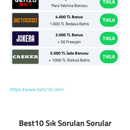
TIKLA
Para Yatırma Bonusu
4.000 TL Bonus
TIKLA
1.000 TL Bedava Bahis
3.000 TL Bonus
TIKLA
+ 50 Freespin
5.000 TL İade Bonusu
TIKLA
+ 1000 TL Risksiz Bahis
https://www.bets10.com/
Best10 Sık Sorulan Sorular