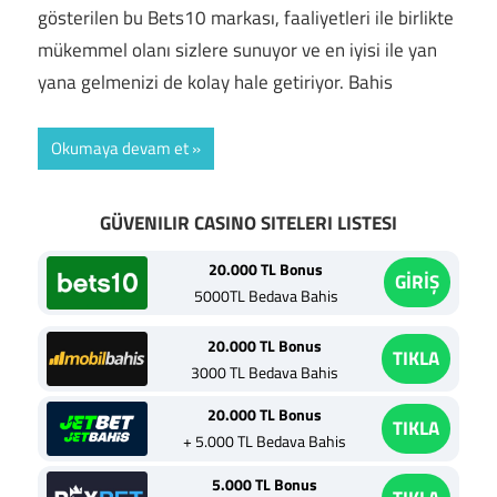
gösterilen bu Bets10 markası, faaliyetleri ile birlikte
mükemmel olanı sizlere sunuyor ve en iyisi ile yan
yana gelmenizi de kolay hale getiriyor. Bahis
Okumaya devam et
GÜVENILIR CASINO SITELERI LISTESI
20.000 TL Bonus
GİRİŞ
5000TL Bedava Bahis
20.000 TL Bonus
TIKLA
3000 TL Bedava Bahis
20.000 TL Bonus
TIKLA
+ 5.000 TL Bedava Bahis
5.000 TL Bonus