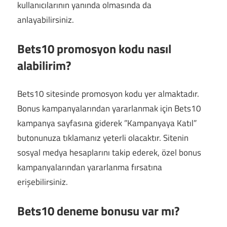
kullanıcılarının yanında olmasında da
anlayabilirsiniz.
Bets10 promosyon kodu nasıl
alabilirim?
Bets10 sitesinde promosyon kodu yer almaktadır.
Bonus kampanyalarından yararlanmak için Bets10
kampanya sayfasına giderek ”Kampanyaya Katıl”
butonunuza tıklamanız yeterli olacaktır. Sitenin
sosyal medya hesaplarını takip ederek, özel bonus
kampanyalarından yararlanma fırsatına
erişebilirsiniz.
Bets10 deneme bonusu var mı?