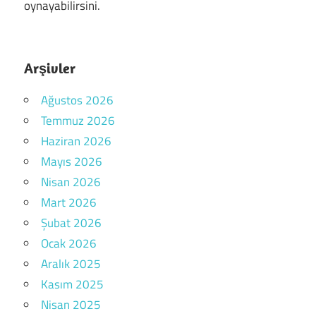
oynayabilirsini.
Arşivler
Ağustos 2026
Temmuz 2026
Haziran 2026
Mayıs 2026
Nisan 2026
Mart 2026
Şubat 2026
Ocak 2026
Aralık 2025
Kasım 2025
Nisan 2025