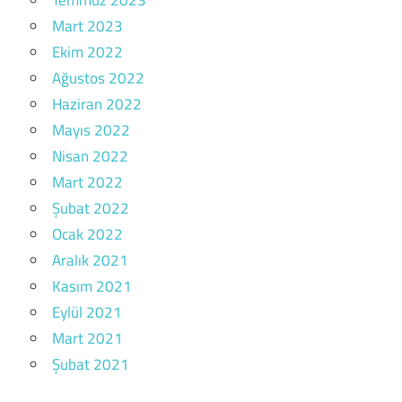
Mart 2023
Ekim 2022
Ağustos 2022
Haziran 2022
Mayıs 2022
Nisan 2022
Mart 2022
Şubat 2022
Ocak 2022
Aralık 2021
Kasım 2021
Eylül 2021
Mart 2021
Şubat 2021