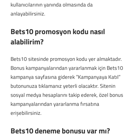
kullanıcılarının yanında olmasında da
anlayabilirsiniz.
Bets10 promosyon kodu nasıl
alabilirim?
Bets10 sitesinde promosyon kodu yer almaktadır.
Bonus kampanyalarından yararlanmak için Bets10
kampanya sayfasına giderek ”Kampanyaya Katıl”
butonunuza tıklamanız yeterli olacaktır. Sitenin
sosyal medya hesaplarını takip ederek, özel bonus
kampanyalarından yararlanma fırsatına
erişebilirsiniz.
Bets10 deneme bonusu var mı?