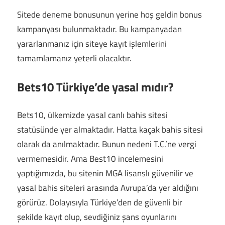
Sitede deneme bonusunun yerine hoş geldin bonus
kampanyası bulunmaktadır. Bu kampanyadan
yararlanmanız için siteye kayıt işlemlerini
tamamlamanız yeterli olacaktır.
Bets10 Türkiye’de yasal mıdır?
Bets10, ülkemizde yasal canlı bahis sitesi
statüsünde yer almaktadır. Hatta kaçak bahis sitesi
olarak da anılmaktadır. Bunun nedeni T.C.’ne vergi
vermemesidir. Ama Best10 incelemesini
yaptığımızda, bu sitenin MGA lisanslı güvenilir ve
yasal bahis siteleri arasında Avrupa’da yer aldığını
görürüz. Dolayısıyla Türkiye’den de güvenli bir
şekilde kayıt olup, sevdiğiniz şans oyunlarını