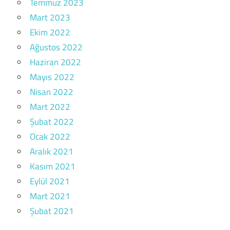
Temmuz 2023
Mart 2023
Ekim 2022
Ağustos 2022
Haziran 2022
Mayıs 2022
Nisan 2022
Mart 2022
Şubat 2022
Ocak 2022
Aralık 2021
Kasım 2021
Eylül 2021
Mart 2021
Şubat 2021