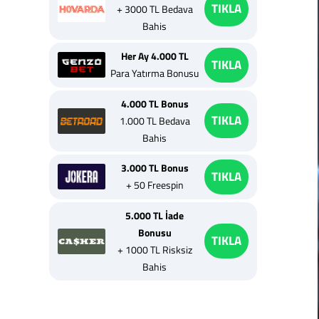
TIKLA
+ 3000 TL Bedava
Bahis
Her Ay 4.000 TL
TIKLA
Para Yatırma Bonusu
4.000 TL Bonus
TIKLA
1.000 TL Bedava
Bahis
3.000 TL Bonus
TIKLA
+ 50 Freespin
5.000 TL İade
Bonusu
TIKLA
+ 1000 TL Risksiz
Bahis