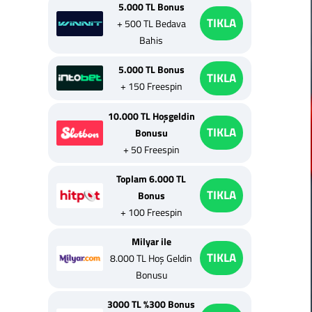
5.000 TL Bonus
TIKLA
+ 500 TL Bedava
Bahis
5.000 TL Bonus
TIKLA
+ 150 Freespin
10.000 TL Hoşgeldin
TIKLA
Bonusu
+ 50 Freespin
Toplam 6.000 TL
TIKLA
Bonus
+ 100 Freespin
Milyar ile
TIKLA
8.000 TL Hoş Geldin
Bonusu
3000 TL %300 Bonus