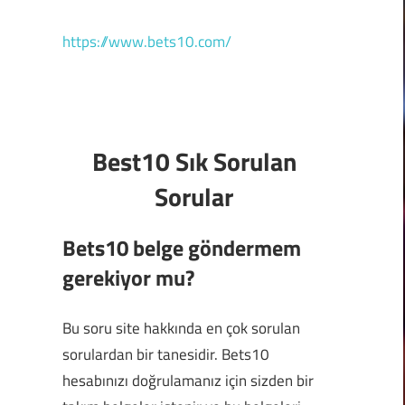
https://www.bets10.com/
Best10 Sık Sorulan
Sorular
Bets10 belge göndermem
gerekiyor mu?
Bu soru site hakkında en çok sorulan
sorulardan bir tanesidir. Bets10
hesabınızı doğrulamanız için sizden bir