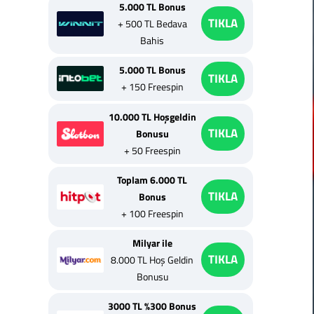
5.000 TL Bonus
TIKLA
+ 500 TL Bedava
Bahis
5.000 TL Bonus
TIKLA
+ 150 Freespin
10.000 TL Hoşgeldin
TIKLA
Bonusu
+ 50 Freespin
Toplam 6.000 TL
TIKLA
Bonus
+ 100 Freespin
Milyar ile
TIKLA
8.000 TL Hoş Geldin
Bonusu
3000 TL %300 Bonus