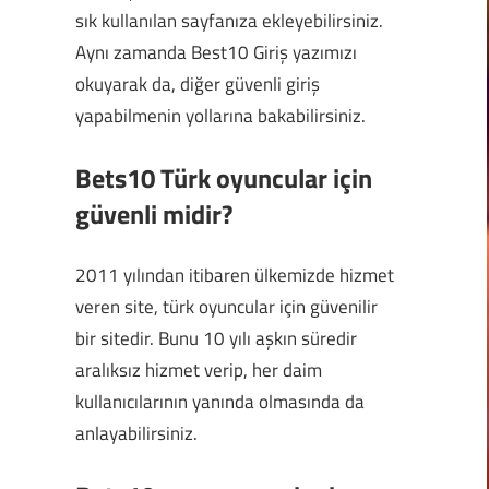
sık kullanılan sayfanıza ekleyebilirsiniz.
Aynı zamanda Best10 Giriş yazımızı
okuyarak da, diğer güvenli giriş
yapabilmenin yollarına bakabilirsiniz.
Bets10 Türk oyuncular için
güvenli midir?
2011 yılından itibaren ülkemizde hizmet
veren site, türk oyuncular için güvenilir
bir sitedir. Bunu 10 yılı aşkın süredir
aralıksız hizmet verip, her daim
kullanıcılarının yanında olmasında da
anlayabilirsiniz.