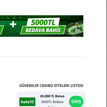
GÜVENILIR CASINO SITELERI LISTESI
20.000 TL Bonus
GİRİŞ
5000TL Bedava