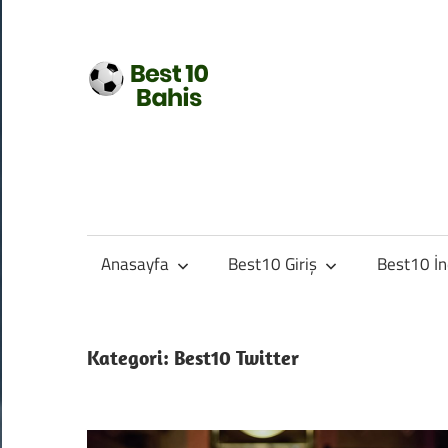
İçeriğe
atla
Bets10
Best10
Giriş
Sayfası
–
Best
10
Anasayfa
Best10 Giriş
Best10 İn
Kayıt
ve
Üyelik
Kategori:
Best10 Twitter