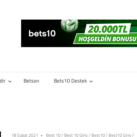
dir
Betson
Bets10 Destek
18 Şubat 2021
Best 10
/
Best 10 Giriş
/
Best10
/
Best10 Giriş
/