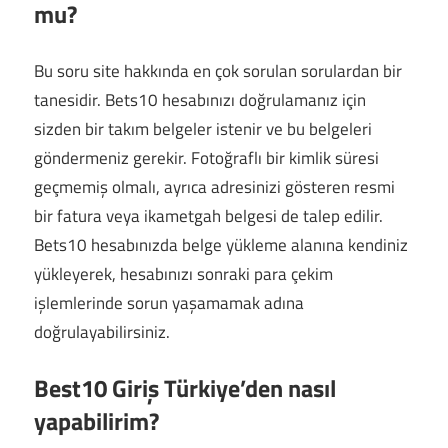
mu?
Bu soru site hakkında en çok sorulan sorulardan bir
tanesidir. Bets10 hesabınızı doğrulamanız için
sizden bir takım belgeler istenir ve bu belgeleri
göndermeniz gerekir. Fotoğraflı bir kimlik süresi
geçmemiş olmalı, ayrıca adresinizi gösteren resmi
bir fatura veya ikametgah belgesi de talep edilir.
Bets10 hesabınızda belge yükleme alanına kendiniz
yükleyerek, hesabınızı sonraki para çekim
işlemlerinde sorun yaşamamak adına
doğrulayabilirsiniz.
Best10 Giriş Türkiye’den nasıl
yapabilirim?