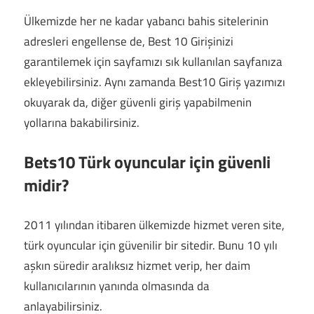
Ülkemizde her ne kadar yabancı bahis sitelerinin
adresleri engellense de, Best 10 Girişinizi
garantilemek için sayfamızı sık kullanılan sayfanıza
ekleyebilirsiniz. Aynı zamanda Best10 Giriş yazımızı
okuyarak da, diğer güvenli giriş yapabilmenin
yollarına bakabilirsiniz.
Bets10 Türk oyuncular için güvenli
midir?
2011 yılından itibaren ülkemizde hizmet veren site,
türk oyuncular için güvenilir bir sitedir. Bunu 10 yılı
aşkın süredir aralıksız hizmet verip, her daim
kullanıcılarının yanında olmasında da
anlayabilirsiniz.