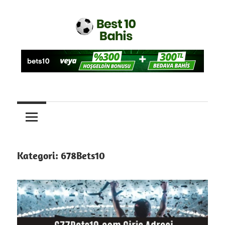
İçeriğe
atla
Best10
Bets10
Giriş
Sayfası
–
Best
10
Kayıt
ve
Kategori:
678Bets10
Üyelik