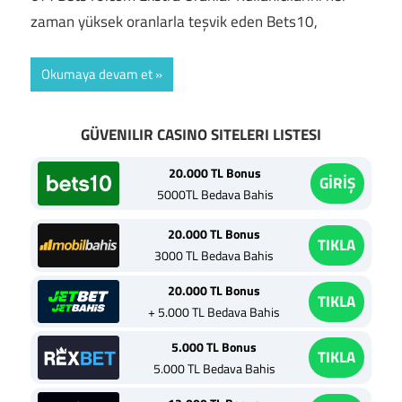
zaman yüksek oranlarla teşvik eden Bets10,
Okumaya devam et
GÜVENILIR CASINO SITELERI LISTESI
20.000 TL Bonus
GİRİŞ
5000TL Bedava Bahis
20.000 TL Bonus
TIKLA
3000 TL Bedava Bahis
20.000 TL Bonus
TIKLA
+ 5.000 TL Bedava Bahis
5.000 TL Bonus
TIKLA
5.000 TL Bedava Bahis