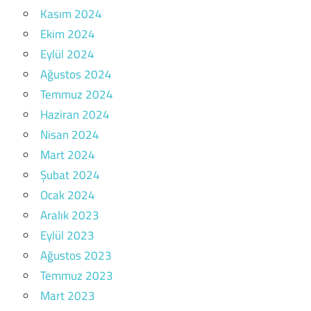
Kasım 2024
Ekim 2024
Eylül 2024
Ağustos 2024
Temmuz 2024
Haziran 2024
Nisan 2024
Mart 2024
Şubat 2024
Ocak 2024
Aralık 2023
Eylül 2023
Ağustos 2023
Temmuz 2023
Mart 2023