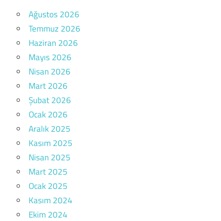
Ağustos 2026
Temmuz 2026
Haziran 2026
Mayıs 2026
Nisan 2026
Mart 2026
Şubat 2026
Ocak 2026
Aralık 2025
Kasım 2025
Nisan 2025
Mart 2025
Ocak 2025
Kasım 2024
Ekim 2024