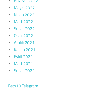
Haziran 2022
Mayıs 2022
Nisan 2022
Mart 2022
Şubat 2022
Ocak 2022
Aralık 2021
Kasım 2021
Eylül 2021
Mart 2021
Şubat 2021
Bets10 Telegram