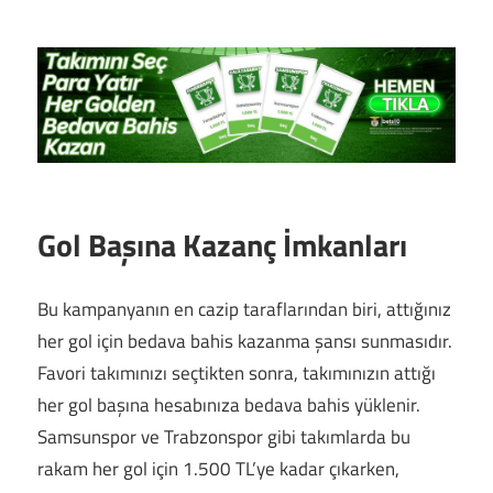
Gol Başına Kazanç İmkanları
Bu kampanyanın en cazip taraflarından biri, attığınız
her gol için bedava bahis kazanma şansı sunmasıdır.
Favori takımınızı seçtikten sonra, takımınızın attığı
her gol başına hesabınıza bedava bahis yüklenir.
Samsunspor ve Trabzonspor gibi takımlarda bu
rakam her gol için 1.500 TL’ye kadar çıkarken,