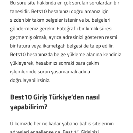
Bu soru site hakkında en çok sorulan sorulardan bir
tanesidir. Bets10 hesabınızı doğrulamanız için
sizden bir takım belgeler istenir ve bu belgeleri
göndermeniz gerekir. Fotoğraflı bir kimlik süresi
geçmemiş olmalı, ayrıca adresinizi gösteren resmi
bir fatura veya ikametgah belgesi de talep edilir.
Bets10 hesabınızda belge yükleme alanına kendiniz
yükleyerek, hesabınızı sonraki para çekim
işlemlerinde sorun yaşamamak adına
doğrulayabilirsiniz.
Best10 Giriş Türkiye’den nasıl
yapabilirim?
Ülkemizde her ne kadar yabancı bahis sitelerinin
adresleri engellense de, Best 10 Girişinizi