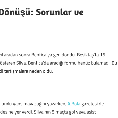
 Dönüşü: Sorunlar ve
 yıl aradan sonra Benfica’ya geri döndü. Beşiktaş’ta 16
 gösteren Silva, Benfica’da aradığı formu henüz bulamadı. Bu
li tartışmalara neden oldu.
olumlu yansımayacağını yazarken,
A Bola
gazetesi de
adesine yer verdi. Silva’nın 5 maçta gol veya asist