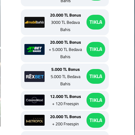
Bahis
20.000 TL Bonus
TIKLA
3000 TL Bedava
Bahis
20.000 TL Bonus
TIKLA
+ 5.000 TL Bedava
Bahis
5.000 TL Bonus
TIKLA
5.000 TL Bedava
Bahis
12.000 TL Bonus
TIKLA
+ 120 Freespin
20.000 TL Bonus
TIKLA
+ 200 Freespin