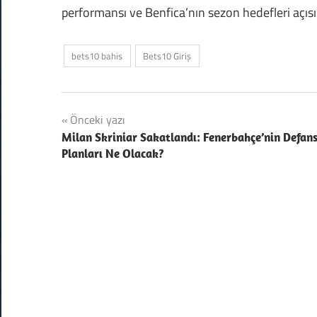
performansı ve Benfica’nın sezon hedefleri açısı
bets10 bahis
Bets10 Giriş
Yazı
Önceki yazı
Milan Skriniar Sakatlandı: Fenerbahçe’nin Defans
gezinmesi
Planları Ne Olacak?