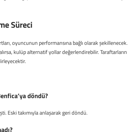
şme Süreci
rtları, oyuncunun performansına bağlı olarak şekillenecek.
sa, kulüp alternatif yollar değerlendirebilir. Taraftarların
irleyecektir.
 Benfica’ya döndü?
ti. Eski takımıyla anlaşarak geri döndü.
nadı?