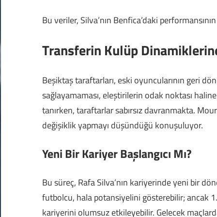
Bu veriler, Silva’nın Benfica’daki performansının 
Transferin Kulüp Dinamiklerin
Beşiktaş taraftarları, eski oyuncularının geri dö
sağlayamaması, eleştirilerin odak noktası halin
tanırken, taraftarlar sabırsız davranmakta. Mou
değişiklik yapmayı düşündüğü konuşuluyor.
Yeni Bir Kariyer Başlangıcı Mı?
Bu süreç, Rafa Silva’nın kariyerinde yeni bir dön
futbolcu, hala potansiyelini gösterebilir; ancak 
kariyerini olumsuz etkileyebilir. Gelecek maçla