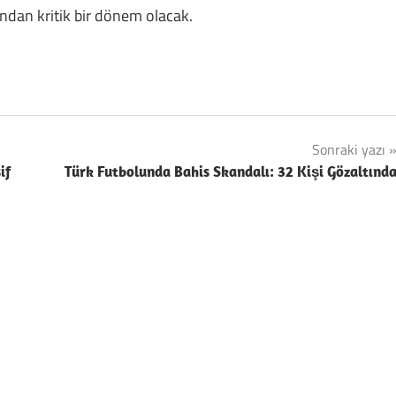
ndan kritik bir dönem olacak.
Sonraki yazı
if
Türk Futbolunda Bahis Skandalı: 32 Kişi Gözaltınd