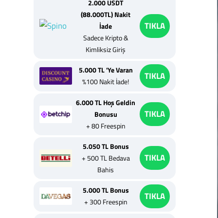
2.000 USDT
(88.000TL) Nakit
TIKLA
İade
Sadece Kripto &
Kimliksiz Giriş
5.000 TL 'Ye Varan
TIKLA
%100 Nakit İade!
6.000 TL Hoş Geldin
TIKLA
Bonusu
+ 80 Freespin
5.050 TL Bonus
TIKLA
+ 500 TL Bedava
Bahis
5.000 TL Bonus
TIKLA
+ 300 Freespin