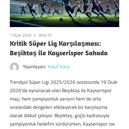
7 Ocak 2026
Bets10
Kritik Süper Lig Karşılaşması:
Beşiktaş ile Kayserispor Sahada
Yayınlayan:
Yusuf Kara
Trendyol Süper Ligi 2025/2026 sezonunda 19 Ocak
2026’da oynanacak olan Beşiktaş ile Kayserispor
maçı, hem şampiyonluk yarışını hem de orta
sıralardaki dengeleri etkileyecek bir karşılaşma
olarak dikkat çekiyor. Beşiktaş, güçlü kadrosuyla
şampiyonluk hedefini sürdürürken, Kayserispor ise