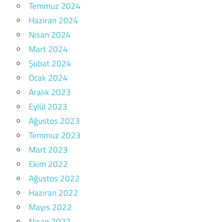
Temmuz 2024
Haziran 2024
Nisan 2024
Mart 2024
Şubat 2024
Ocak 2024
Aralık 2023
Eylül 2023
Ağustos 2023
Temmuz 2023
Mart 2023
Ekim 2022
Ağustos 2022
Haziran 2022
Mayıs 2022
Nisan 2022