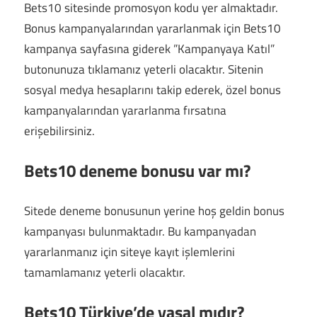
Bets10 sitesinde promosyon kodu yer almaktadır.
Bonus kampanyalarından yararlanmak için Bets10
kampanya sayfasına giderek ”Kampanyaya Katıl”
butonunuza tıklamanız yeterli olacaktır. Sitenin
sosyal medya hesaplarını takip ederek, özel bonus
kampanyalarından yararlanma fırsatına
erişebilirsiniz.
Bets10 deneme bonusu var mı?
Sitede deneme bonusunun yerine hoş geldin bonus
kampanyası bulunmaktadır. Bu kampanyadan
yararlanmanız için siteye kayıt işlemlerini
tamamlamanız yeterli olacaktır.
Bets10 Türkiye’de yasal mıdır?