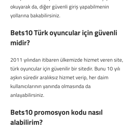
okuyarak da, diğer güvenli giriş yapabilmenin
yollarına bakabilirsiniz.
Bets10 Türk oyuncular için güvenli
midir?
2011 yılından itibaren ülkemizde hizmet veren site,
türk oyuncular için güvenilir bir sitedir. Bunu 10 yılı
aşkın süredir aralıksız hizmet verip, her daim
kullanıcılarının yanında olmasında da
anlayabilirsiniz.
Bets10 promosyon kodu nasıl
alabilirim?