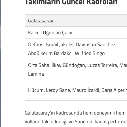
Takımların Güncel Kadroları
Galatasaray
Kaleci: Uğurcan Çakır
Defans: Ismail Jakobs, Davinson Sanchez,
Abdülkerim Bardakcı, Wilfried Singo
Orta Saha: İlkay Gündoğan, Lucas Torreira, Ma
Lemina
Hücum: Leroy Sane, Mauro İcardi, Barış Alper 
Galatasaray’ın kadrosunda hem deneyimli hem de
yollarındaki etkinliği ve Sane’nin kanat performan