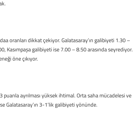
ak.
aa oranları dikkat çekiyor. Galatasaray’ın galibiyeti 1.30 –
00, Kasımpaşa galibiyeti ise 7.00 – 8.50 arasında seyrediyor.
eneği öne çıkıyor.
3 puanla ayrılması yüksek ihtimal. Orta saha mücadelesi ve
ise Galatasaray’ın 3-1’lik galibiyeti yönünde.