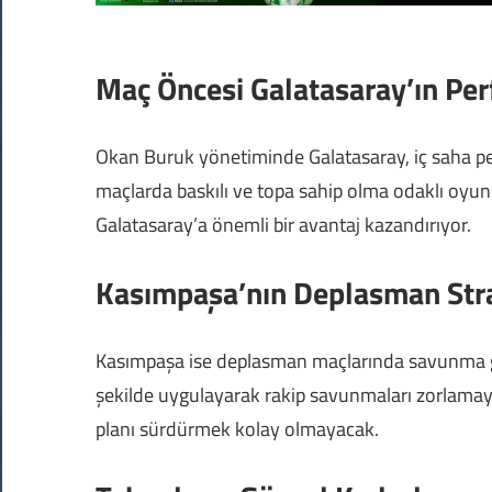
Maç Öncesi Galatasaray’ın Pe
Okan Buruk yönetiminde Galatasaray, iç saha p
maçlarda baskılı ve topa sahip olma odaklı oyun 
Galatasaray’a önemli bir avantaj kazandırıyor.
Kasımpaşa’nın Deplasman Strat
Kasımpaşa ise deplasman maçlarında savunma güv
şekilde uygulayarak rakip savunmaları zorlamaya 
planı sürdürmek kolay olmayacak.