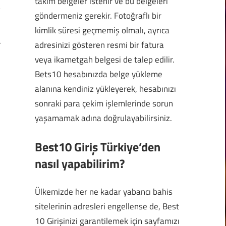
takım belgeler istenir ve bu belgeleri
göndermeniz gerekir. Fotoğraflı bir
kimlik süresi geçmemiş olmalı, ayrıca
i
adresinizi gösteren resmi bir fatura
veya ikametgah belgesi de talep edilir.
Bets10 hesabınızda belge yükleme
alanına kendiniz yükleyerek, hesabınızı
sonraki para çekim işlemlerinde sorun
yaşamamak adına doğrulayabilirsiniz.
Best10 Giriş Türkiye’den
nasıl yapabilirim?
Ülkemizde her ne kadar yabancı bahis
sitelerinin adresleri engellense de, Best
10 Girişinizi garantilemek için sayfamızı