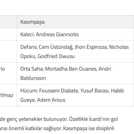
Kasımpaşa
Kaleci: Andreas Gianniotis
Defans: Cem Üstündağ, Jhon Espinoza, Nicholas
Opoku, Godfried Owusu
rio
Orta Saha: Mortadha Ben Ouanes, Andri
Baldursson
Hücum: Fousseni Diabate, Yusuf Barası, Habib
Yılmaz
Gueye, Adem Arous
 genç yetenekler bulunuyor. Özellikle İcardi’nin gol
sı önemli katkılar sağlıyor. Kasımpaşa ise disiplinli