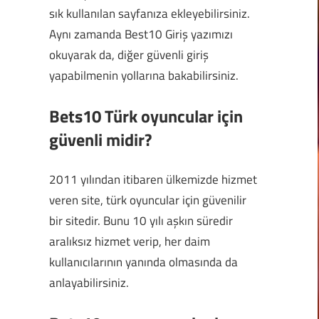
sık kullanılan sayfanıza ekleyebilirsiniz.
Aynı zamanda Best10 Giriş yazımızı
okuyarak da, diğer güvenli giriş
yapabilmenin yollarına bakabilirsiniz.
Bets10 Türk oyuncular için
güvenli midir?
2011 yılından itibaren ülkemizde hizmet
veren site, türk oyuncular için güvenilir
bir sitedir. Bunu 10 yılı aşkın süredir
aralıksız hizmet verip, her daim
kullanıcılarının yanında olmasında da
anlayabilirsiniz.