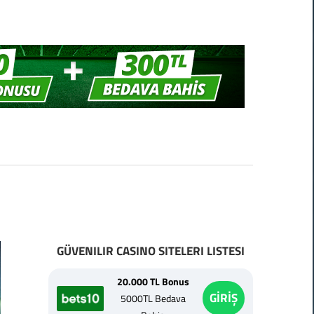
GÜVENILIR CASINO SITELERI LISTESI
20.000 TL Bonus
GİRİŞ
5000TL Bedava