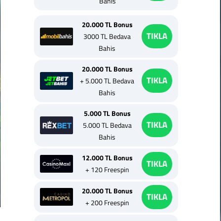
Bahis
20.000 TL Bonus
TIKLA
3000 TL Bedava
Bahis
20.000 TL Bonus
TIKLA
+ 5.000 TL Bedava
Bahis
5.000 TL Bonus
TIKLA
5.000 TL Bedava
Bahis
12.000 TL Bonus
TIKLA
+ 120 Freespin
20.000 TL Bonus
TIKLA
+ 200 Freespin