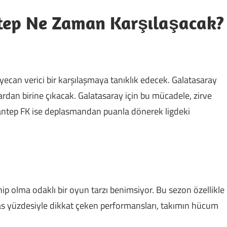
tep Ne Zaman Karşılaşacak?
yecan verici bir karşılaşmaya tanıklık edecek. Galatasaray
ardan birine çıkacak. Galatasaray için bu mücadele, zirve
ziantep FK ise deplasmandan puanla dönerek ligdeki
ip olma odaklı bir oyun tarzı benimsiyor. Bu sezon özellikle
s yüzdesiyle dikkat çeken performansları, takımın hücum