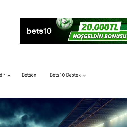
dir
Betson
Bets10 Destek