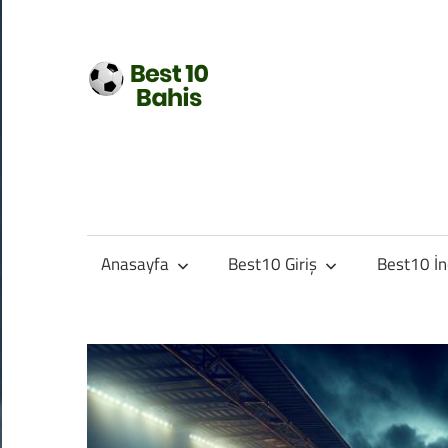
İçeriğe
atla
Bets10
Best10
Giriş
Sayfası
–
Best
10
Anasayfa
Best10 Giriş
Best10 İn
Kayıt
ve
Üyelik