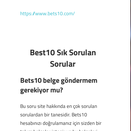
https://www.bets10.com/
Best10 Sık Sorulan
Sorular
Bets10 belge göndermem
gerekiyor mu?
Bu soru site hakkında en çok sorulan
sorulardan bir tanesidir. Bets10
hesabınızı doğrulamanız için sizden bir