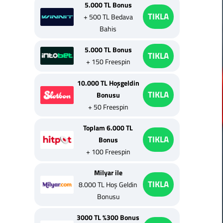
5.000 TL Bonus
TIKLA
+ 500 TL Bedava
Bahis
5.000 TL Bonus
TIKLA
+ 150 Freespin
10.000 TL Hoşgeldin
TIKLA
Bonusu
+ 50 Freespin
Toplam 6.000 TL
TIKLA
Bonus
+ 100 Freespin
Milyar ile
TIKLA
8.000 TL Hoş Geldin
Bonusu
3000 TL %300 Bonus