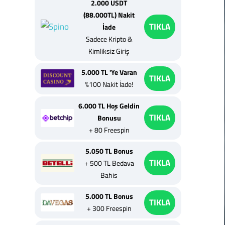
2.000 USDT
(88.000TL) Nakit
TIKLA
İade
Sadece Kripto &
Kimliksiz Giriş
5.000 TL 'Ye Varan
TIKLA
%100 Nakit İade!
6.000 TL Hoş Geldin
TIKLA
Bonusu
+ 80 Freespin
5.050 TL Bonus
TIKLA
+ 500 TL Bedava
Bahis
5.000 TL Bonus
TIKLA
+ 300 Freespin