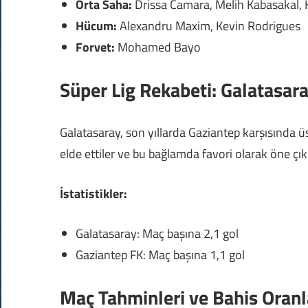
Orta Saha:
Drissa Camara, Melih Kabasakal, 
Hücum:
Alexandru Maxim, Kevin Rodrigues
Forvet:
Mohamed Bayo
Süper Lig Rekabeti: Galatasar
Galatasaray, son yıllarda Gaziantep karşısında 
elde ettiler ve bu bağlamda favori olarak öne çıkı
İstatistikler:
Galatasaray: Maç başına 2,1 gol
Gaziantep FK: Maç başına 1,1 gol
Maç Tahminleri ve Bahis Oranl