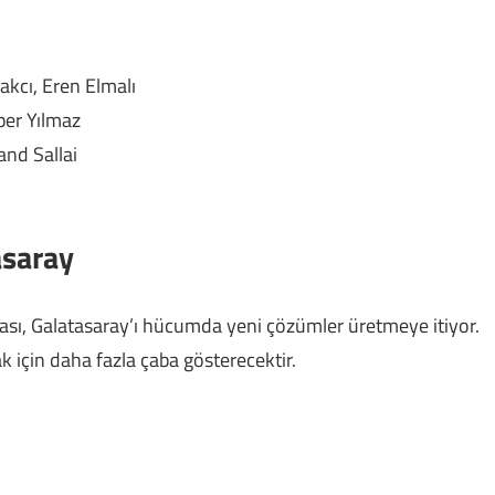
kcı, Eren Elmalı
per Yılmaz
and Sallai
asaray
ası, Galatasaray’ı hücumda yeni çözümler üretmeye itiyor.
 için daha fazla çaba gösterecektir.