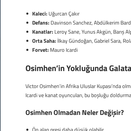
Kaleci:
Uğurcan Çakır
Defans:
Davinson Sanchez, Abdülkerim Barda
Kanatlar:
Leroy Sane, Yunus Akgün, Barış Al
Orta Saha:
İlkay Gündoğan, Gabriel Sara, Rol
Forvet:
Mauro Icardi
Osimhen’in Yokluğunda Galat
Victor Osimhen’in Afrika Uluslar Kupası’nda olm
Icardi ve kanat oyuncuları, bu boşluğu doldurmak
Osimhen Olmadan Neler Değişir?
Ön alan presi daha düşük olabilir.