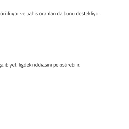
örülüyor ve bahis oranları da bunu destekliyor.
ibiyet, ligdeki iddiasını pekiştirebilir.