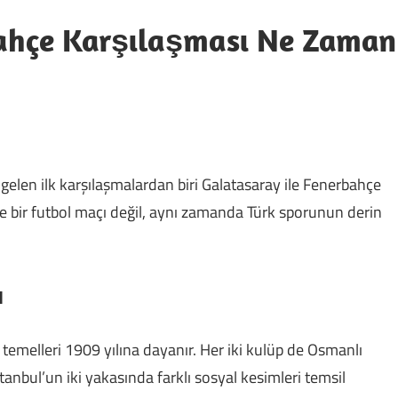
ahçe Karşılaşması Ne Zaman
gelen ilk karşılaşmalardan biri Galatasaray ile Fenerbahçe
ce bir futbol maçı değil, aynı zamanda Türk sporunun derin
ı
temelleri 1909 yılına dayanır. Her iki kulüp de Osmanlı
nbul’un iki yakasında farklı sosyal kesimleri temsil