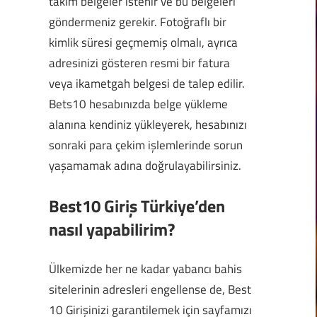
takım belgeler istenir ve bu belgeleri
göndermeniz gerekir. Fotoğraflı bir
kimlik süresi geçmemiş olmalı, ayrıca
adresinizi gösteren resmi bir fatura
veya ikametgah belgesi de talep edilir.
Bets10 hesabınızda belge yükleme
alanına kendiniz yükleyerek, hesabınızı
sonraki para çekim işlemlerinde sorun
yaşamamak adına doğrulayabilirsiniz.
Best10 Giriş Türkiye’den
nasıl yapabilirim?
Ülkemizde her ne kadar yabancı bahis
sitelerinin adresleri engellense de, Best
10 Girişinizi garantilemek için sayfamızı