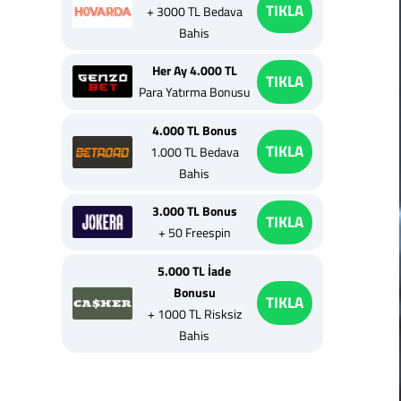
TIKLA
+ 3000 TL Bedava
Bahis
Her Ay 4.000 TL
TIKLA
Para Yatırma Bonusu
4.000 TL Bonus
TIKLA
1.000 TL Bedava
Bahis
3.000 TL Bonus
TIKLA
+ 50 Freespin
5.000 TL İade
Bonusu
TIKLA
+ 1000 TL Risksiz
Bahis