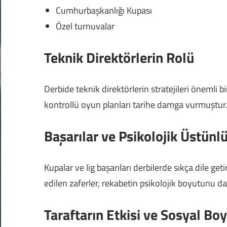
Cumhurbaşkanlığı Kupası
Özel turnuvalar
Teknik Direktörlerin Rolü
Derbide teknik direktörlerin stratejileri önemli b
kontrollü oyun planları tarihe damga vurmuştur
Başarılar ve Psikolojik Üstünl
Kupalar ve lig başarıları derbilerde sıkça dile get
edilen zaferler, rekabetin psikolojik boyutunu daha
Taraftarın Etkisi ve Sosyal Bo