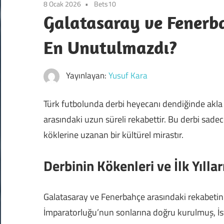
8 Ocak 2026
Bets10
Galatasaray ve Fenerb
En Unutulmazdı?
Yayınlayan:
Yusuf Kara
Türk futbolunda derbi heyecanı dendiğinde akla 
arasındaki uzun süreli rekabettir. Bu derbi sade
köklerine uzanan bir kültürel mirastır.
Derbinin Kökenleri ve İlk Yıllar
Galatasaray ve Fenerbahçe arasındaki rekabetin 
İmparatorluğu’nun sonlarına doğru kurulmuş, İsta