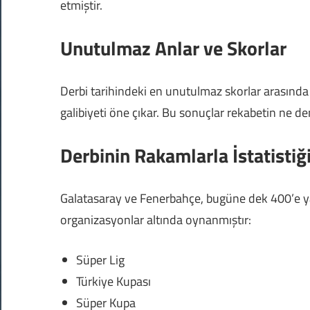
etmiştir.
Unutulmaz Anlar ve Skorlar
Derbi tarihindeki en unutulmaz skorlar arasında 
galibiyeti öne çıkar. Bu sonuçlar rekabetin ne den
Derbinin Rakamlarla İstatistiğ
Galatasaray ve Fenerbahçe, bugüne dek 400’e yak
organizasyonlar altında oynanmıştır:
Süper Lig
Türkiye Kupası
Süper Kupa