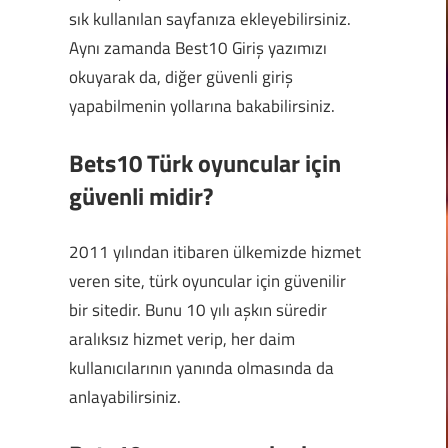
sık kullanılan sayfanıza ekleyebilirsiniz.
Aynı zamanda Best10 Giriş yazımızı
okuyarak da, diğer güvenli giriş
yapabilmenin yollarına bakabilirsiniz.
Bets10 Türk oyuncular için
güvenli midir?
2011 yılından itibaren ülkemizde hizmet
veren site, türk oyuncular için güvenilir
bir sitedir. Bunu 10 yılı aşkın süredir
aralıksız hizmet verip, her daim
kullanıcılarının yanında olmasında da
anlayabilirsiniz.