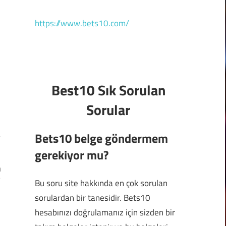
https://www.bets10.com/
Best10 Sık Sorulan
Sorular
Bets10 belge göndermem
gerekiyor mu?
n
?
Bu soru site hakkında en çok sorulan
sorulardan bir tanesidir. Bets10
hesabınızı doğrulamanız için sizden bir