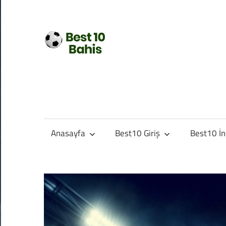
İçeriğe
atla
Bets10
Best10
Giriş
Sayfası
–
Best
10
Anasayfa
Best10 Giriş
Best10 İn
Kayıt
ve
Üyelik