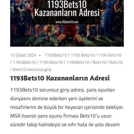
12 Şubat 2024
1193Bets10
/
1193 Bets10
/
1194 Bets10
/
1194Bets10
/
1195 Bets10
/
1195Bets10
/
Best10
/
Bets10
/
Bets10 sorunsuz giriş
1193Bets10 Kazananların Adresi
1193Bets10 sorunsuz giriş adresi, şans oyunları
dünyasını domine ederken yeni üyelerini ve
misafirlerini de büyük bir heyecan içerisinde bekliyor.
MGA lisanslı şans oyunu firması Bets10‘u uzun
süredir takip halindeyiz ve sıfır hata ile yola devam