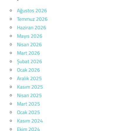
Ağustos 2026
Temmuz 2026
Haziran 2026
Mayıs 2026
Nisan 2026
Mart 2026
Şubat 2026
Ocak 2026
Aralık 2025
Kasım 2025
Nisan 2025
Mart 2025
Ocak 2025
Kasım 2024
Ekim 2024