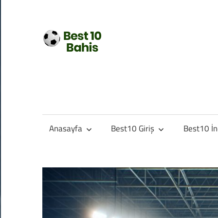
İçeriğe
atla
Bets10
Best10
Giriş
Sayfası
–
Best
10
Anasayfa
Best10 Giriş
Best10 İn
Kayıt
ve
Üyelik