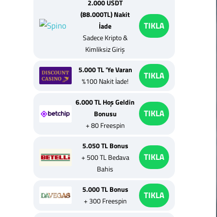
2.000 USDT
(88.000TL) Nakit
TIKLA
İade
Sadece Kripto &
Kimliksiz Giriş
5.000 TL 'Ye Varan
TIKLA
%100 Nakit İade!
6.000 TL Hoş Geldin
TIKLA
Bonusu
+ 80 Freespin
5.050 TL Bonus
TIKLA
+ 500 TL Bedava
Bahis
5.000 TL Bonus
TIKLA
+ 300 Freespin