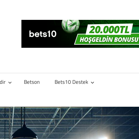
dir
Betson
Bets10 Destek