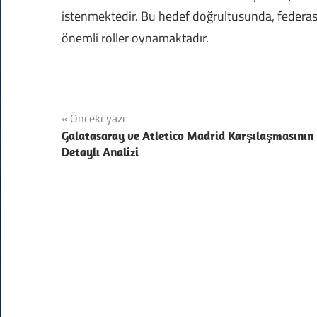
istenmektedir. Bu hedef doğrultusunda, federas
önemli roller oynamaktadır.
Yazı
Önceki yazı
Galatasaray ve Atletico Madrid Karşılaşmasının
gezinmesi
Detaylı Analizi