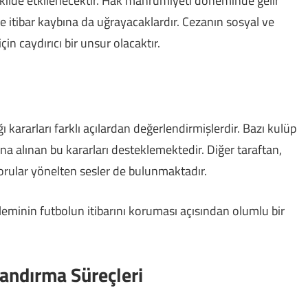
şekilde etkilenecektir. Hak mahrumiyeti döneminde gelir
e itibar kaybına da uğrayacaklardır. Cezanın sosyal ve
çin caydırıcı bir unsur olacaktır.
ğı kararları farklı açılardan değerlendirmişlerdir. Bazı kulüp
ına alınan bu kararları desteklemektedir. Diğer taraftan,
sorular yönelten sesler de bulunmaktadır.
şleminin futbolun itibarını koruması açısından olumlu bir
andırma Süreçleri