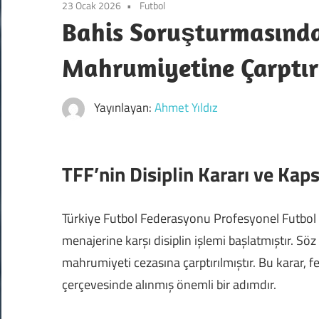
23 Ocak 2026
Futbol
Bahis Soruşturmasınd
Mahrumiyetine Çarptır
Yayınlayan:
Ahmet Yıldız
TFF’nin Disiplin Kararı ve Kap
Türkiye Futbol Federasyonu Profesyonel Futbol Di
menajerine karşı disiplin işlemi başlatmıştır. S
mahrumiyeti cezasına çarptırılmıştır. Bu karar
çerçevesinde alınmış önemli bir adımdır.