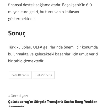
finansal destek sağlamaktadır. Başakşehir’in 6.9
milyon euro geliri, bu turnuvanın katkısını
göstermektedir.
Sonuç
Türk kulüpleri, UEFA gelirlerinde önemli bir konumda
bulunmakta ve gelecekteki başarıları için umut verici
bir tablo çizmektedir.
bets10 bahis
Bets10 Giriş
Yazı
Önceki yazı
Galatasaray’ın Sürpriz Transferi: Sacha Boey Yeniden
gezinmesi
Aramızda