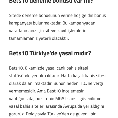
Bets10 deneme bonusu var mı?
Sitede deneme bonusunun yerine hoş geldin bonus
kampanyası bulunmaktadır. Bu kampanyadan
yararlanmanız için siteye kayıt işlemlerini
tamamlamanız yeterli olacaktır.
Bets10 Türkiye’de yasal mıdır?
Bets10, ülkemizde yasal canlı bahis sitesi
statüsünde yer almaktadır. Hatta kaçak bahis sitesi
olarak da anılmaktadır. Bunun nedeni T.C.’ne vergi
vermemesidir. Ama Best10 incelemesini
yaptığımızda, bu sitenin MGA lisanslı güvenilir ve
yasal bahis siteleri arasında Avrupa’da yer aldığını
görürüz. Dolayısıyla Türkiye’den de güvenli bir