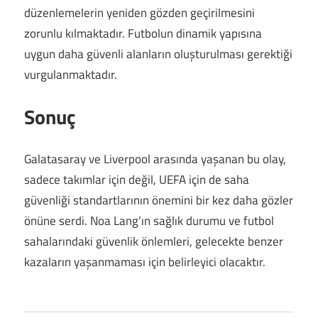
düzenlemelerin yeniden gözden geçirilmesini
zorunlu kılmaktadır. Futbolun dinamik yapısına
uygun daha güvenli alanların oluşturulması gerektiği
vurgulanmaktadır.
Sonuç
Galatasaray ve Liverpool arasında yaşanan bu olay,
sadece takımlar için değil, UEFA için de saha
güvenliği standartlarının önemini bir kez daha gözler
önüne serdi. Noa Lang’ın sağlık durumu ve futbol
sahalarındaki güvenlik önlemleri, gelecekte benzer
kazaların yaşanmaması için belirleyici olacaktır.