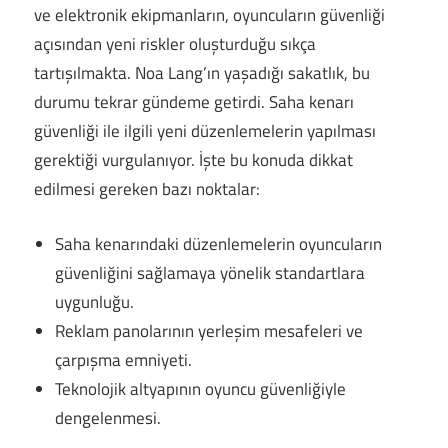
ve elektronik ekipmanların, oyuncuların güvenliği
açısından yeni riskler oluşturduğu sıkça
tartışılmakta. Noa Lang’ın yaşadığı sakatlık, bu
durumu tekrar gündeme getirdi. Saha kenarı
güvenliği ile ilgili yeni düzenlemelerin yapılması
gerektiği vurgulanıyor. İşte bu konuda dikkat
edilmesi gereken bazı noktalar:
Saha kenarındaki düzenlemelerin oyuncuların
güvenliğini sağlamaya yönelik standartlara
uygunluğu.
Reklam panolarının yerleşim mesafeleri ve
çarpışma emniyeti.
Teknolojik altyapının oyuncu güvenliğiyle
dengelenmesi.