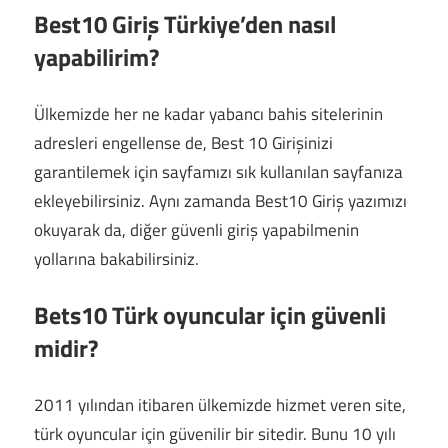
Best10 Giriş Türkiye’den nasıl
yapabilirim?
Ülkemizde her ne kadar yabancı bahis sitelerinin
adresleri engellense de, Best 10 Girişinizi
garantilemek için sayfamızı sık kullanılan sayfanıza
ekleyebilirsiniz. Aynı zamanda Best10 Giriş yazımızı
okuyarak da, diğer güvenli giriş yapabilmenin
yollarına bakabilirsiniz.
Bets10 Türk oyuncular için güvenli
midir?
2011 yılından itibaren ülkemizde hizmet veren site,
türk oyuncular için güvenilir bir sitedir. Bunu 10 yılı