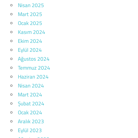
Nisan 2025
Mart 2025
Ocak 2025
Kasım 2024
Ekim 2024
Eylül 2024
Ağustos 2024
Temmuz 2024
Haziran 2024
Nisan 2024
Mart 2024
Şubat 2024
Ocak 2024
Aralık 2023
Eylül 2023