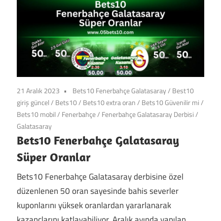
21 Aralık 2023
Bets10 Fenerbahçe Galatasaray
/
Best10
giriş güncel
/
Bets10
/
Bets10 extra oran
/
Bets10 Güvenilir mi
/
Bets10 mobil
/
Fenerbahçe
/
Fenerbahçe Galatasaray Derbisi
/
Galatasaray
Bets10 Fenerbahçe Galatasaray
Süper Oranlar
Bets10 Fenerbahçe Galatasaray derbisine özel
düzenlenen 50 oran sayesinde bahis severler
kuponlarını yüksek oranlardan yararlanarak
kazançlarını katlayabiliyor. Aralık ayında yapılan