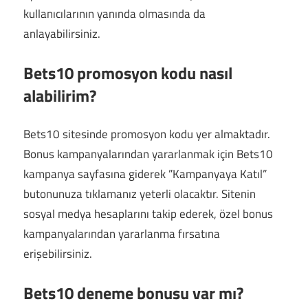
kullanıcılarının yanında olmasında da
anlayabilirsiniz.
Bets10 promosyon kodu nasıl
alabilirim?
Bets10 sitesinde promosyon kodu yer almaktadır.
Bonus kampanyalarından yararlanmak için Bets10
kampanya sayfasına giderek ”Kampanyaya Katıl”
butonunuza tıklamanız yeterli olacaktır. Sitenin
sosyal medya hesaplarını takip ederek, özel bonus
kampanyalarından yararlanma fırsatına
erişebilirsiniz.
Bets10 deneme bonusu var mı?