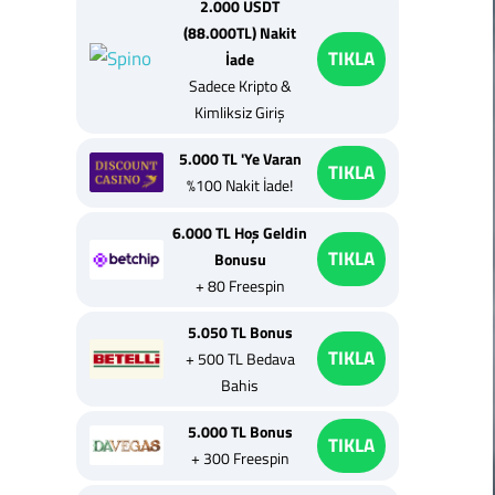
2.000 USDT
(88.000TL) Nakit
TIKLA
İade
Sadece Kripto &
Kimliksiz Giriş
5.000 TL 'Ye Varan
TIKLA
%100 Nakit İade!
6.000 TL Hoş Geldin
TIKLA
Bonusu
+ 80 Freespin
5.050 TL Bonus
TIKLA
+ 500 TL Bedava
Bahis
5.000 TL Bonus
TIKLA
+ 300 Freespin