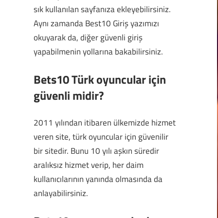
sık kullanılan sayfanıza ekleyebilirsiniz.
Aynı zamanda Best10 Giriş yazımızı
okuyarak da, diğer güvenli giriş
yapabilmenin yollarına bakabilirsiniz.
Bets10 Türk oyuncular için
güvenli midir?
2011 yılından itibaren ülkemizde hizmet
veren site, türk oyuncular için güvenilir
bir sitedir. Bunu 10 yılı aşkın süredir
aralıksız hizmet verip, her daim
kullanıcılarının yanında olmasında da
anlayabilirsiniz.