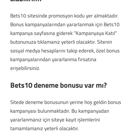
Bets10 sitesinde promosyon kodu yer almaktadır.
Bonus kampanyalarından yararlanmak için Bets10
kampanya sayfasına giderek ”Kampanyaya Katıl”
butonunuza tıklamanız yeterli olacaktır. Sitenin
sosyal medya hesaplarını takip ederek, özel bonus
kampanyalarından yararlanma fırsatına
erişebilirsiniz.
Bets10 deneme bonusu var mı?
Sitede deneme bonusunun yerine hoş geldin bonus
kampanyası bulunmaktadır. Bu kampanyadan
yararlanmanız için siteye kayıt işlemlerini
tamamlamanız yeterli olacaktır.