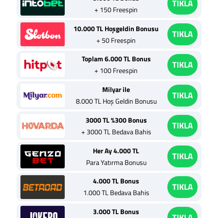
TIKLA
+ 150 Freespin
10.000 TL Hoşgeldin Bonusu
TIKLA
+ 50 Freespin
Toplam 6.000 TL Bonus
TIKLA
+ 100 Freespin
Milyar ile
TIKLA
8.000 TL Hoş Geldin Bonusu
3000 TL %300 Bonus
TIKLA
+ 3000 TL Bedava Bahis
Her Ay 4.000 TL
TIKLA
Para Yatırma Bonusu
4.000 TL Bonus
TIKLA
1.000 TL Bedava Bahis
3.000 TL Bonus
TIKLA