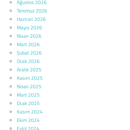
Ağustos 2026
Temmuz 2026
Haziran 2026
Mayıs 2026
Nisan 2026
Mart 2026
Şubat 2026
Ocak 2026
Aralık 2025
Kasım 2025
Nisan 2025
Mart 2025
Ocak 2025
Kasım 2024
Ekim 2024
Eylül 2024