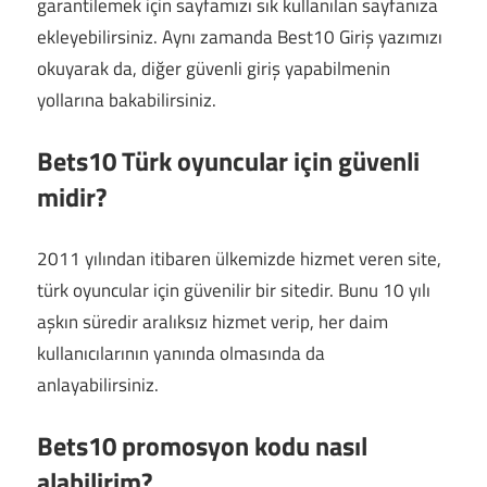
garantilemek için sayfamızı sık kullanılan sayfanıza
ekleyebilirsiniz. Aynı zamanda Best10 Giriş yazımızı
okuyarak da, diğer güvenli giriş yapabilmenin
yollarına bakabilirsiniz.
Bets10 Türk oyuncular için güvenli
midir?
2011 yılından itibaren ülkemizde hizmet veren site,
türk oyuncular için güvenilir bir sitedir. Bunu 10 yılı
aşkın süredir aralıksız hizmet verip, her daim
kullanıcılarının yanında olmasında da
anlayabilirsiniz.
Bets10 promosyon kodu nasıl
alabilirim?