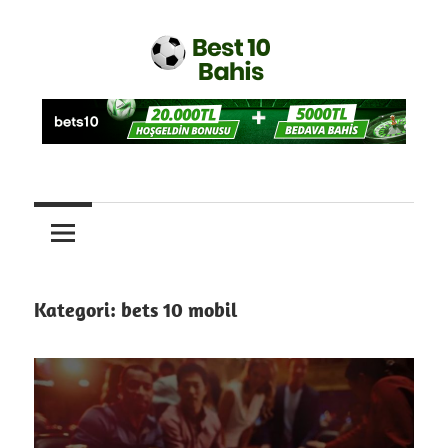
İçeriğe
atla
Best10
Bets10
Giriş
Sayfası
–
Best
10
Kayıt
ve
Kategori:
bets 10 mobil
Üyelik