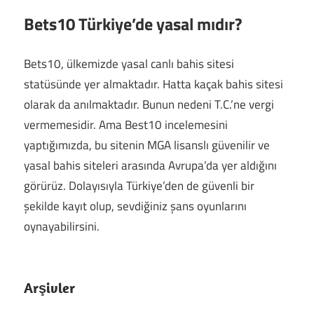
Bets10 Türkiye’de yasal mıdır?
Bets10, ülkemizde yasal canlı bahis sitesi
statüsünde yer almaktadır. Hatta kaçak bahis sitesi
olarak da anılmaktadır. Bunun nedeni T.C.’ne vergi
vermemesidir. Ama Best10 incelemesini
yaptığımızda, bu sitenin MGA lisanslı güvenilir ve
yasal bahis siteleri arasında Avrupa’da yer aldığını
görürüz. Dolayısıyla Türkiye’den de güvenli bir
şekilde kayıt olup, sevdiğiniz şans oyunlarını
oynayabilirsini.
Arşivler