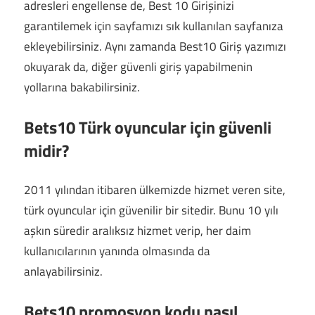
adresleri engellense de, Best 10 Girişinizi
garantilemek için sayfamızı sık kullanılan sayfanıza
ekleyebilirsiniz. Aynı zamanda Best10 Giriş yazımızı
okuyarak da, diğer güvenli giriş yapabilmenin
yollarına bakabilirsiniz.
Bets10 Türk oyuncular için güvenli
midir?
2011 yılından itibaren ülkemizde hizmet veren site,
türk oyuncular için güvenilir bir sitedir. Bunu 10 yılı
aşkın süredir aralıksız hizmet verip, her daim
kullanıcılarının yanında olmasında da
anlayabilirsiniz.
Bets10 promosyon kodu nasıl