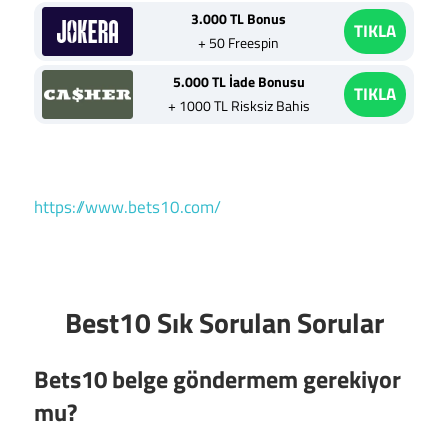
3.000 TL Bonus
TIKLA
+ 50 Freespin
5.000 TL İade Bonusu
TIKLA
+ 1000 TL Risksiz Bahis
https://www.bets10.com/
Best10 Sık Sorulan Sorular
Bets10 belge göndermem gerekiyor
mu?