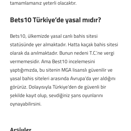
tamamlamanız yeterli olacaktır.
Bets10 Türkiye’de yasal mıdır?
Bets10, ülkemizde yasal canlı bahis sitesi
statüsünde yer almaktadır. Hatta kaçak bahis sitesi
olarak da anılmaktadır. Bunun nedeni T.C.’ne vergi
vermemesidir. Ama Best10 incelemesini
yaptığımızda, bu sitenin MGA lisanslı güvenilir ve
yasal bahis siteleri arasında Avrupa’da yer aldığını
görürüz. Dolayısıyla Türkiye’den de güvenli bir
şekilde kayıt olup, sevdiğiniz şans oyunlarını
oynayabilirsini.
Arşivler