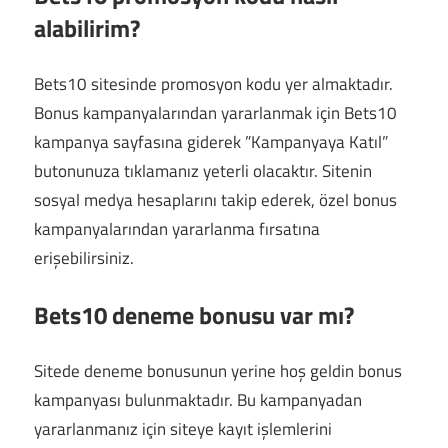
alabilirim?
Bets10 sitesinde promosyon kodu yer almaktadır.
Bonus kampanyalarından yararlanmak için Bets10
kampanya sayfasına giderek ”Kampanyaya Katıl”
butonunuza tıklamanız yeterli olacaktır. Sitenin
sosyal medya hesaplarını takip ederek, özel bonus
kampanyalarından yararlanma fırsatına
erişebilirsiniz.
Bets10 deneme bonusu var mı?
Sitede deneme bonusunun yerine hoş geldin bonus
kampanyası bulunmaktadır. Bu kampanyadan
yararlanmanız için siteye kayıt işlemlerini