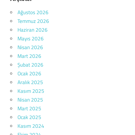
Ağustos 2026
Temmuz 2026
Haziran 2026
Mayıs 2026
Nisan 2026
Mart 2026
Şubat 2026
Ocak 2026
Aralık 2025
Kasım 2025
Nisan 2025
Mart 2025
Ocak 2025
Kasım 2024
Ekim 2024