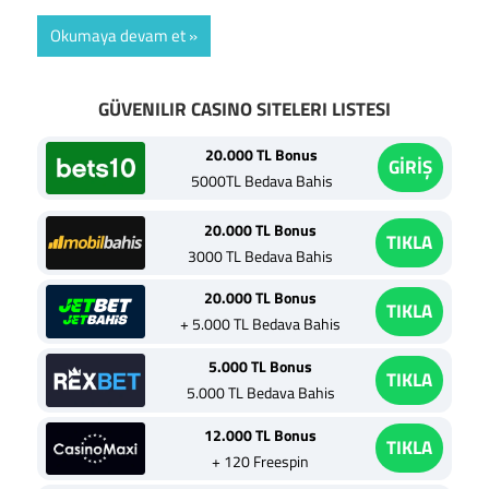
Okumaya devam et
GÜVENILIR CASINO SITELERI LISTESI
20.000 TL Bonus
GİRİŞ
5000TL Bedava Bahis
20.000 TL Bonus
TIKLA
3000 TL Bedava Bahis
20.000 TL Bonus
TIKLA
+ 5.000 TL Bedava Bahis
5.000 TL Bonus
TIKLA
5.000 TL Bedava Bahis
12.000 TL Bonus
TIKLA
+ 120 Freespin