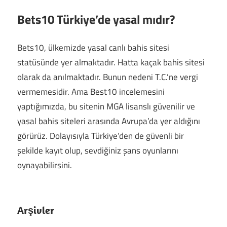
Bets10 Türkiye’de yasal mıdır?
Bets10, ülkemizde yasal canlı bahis sitesi
statüsünde yer almaktadır. Hatta kaçak bahis sitesi
olarak da anılmaktadır. Bunun nedeni T.C.’ne vergi
vermemesidir. Ama Best10 incelemesini
yaptığımızda, bu sitenin MGA lisanslı güvenilir ve
yasal bahis siteleri arasında Avrupa’da yer aldığını
görürüz. Dolayısıyla Türkiye’den de güvenli bir
şekilde kayıt olup, sevdiğiniz şans oyunlarını
oynayabilirsini.
Arşivler