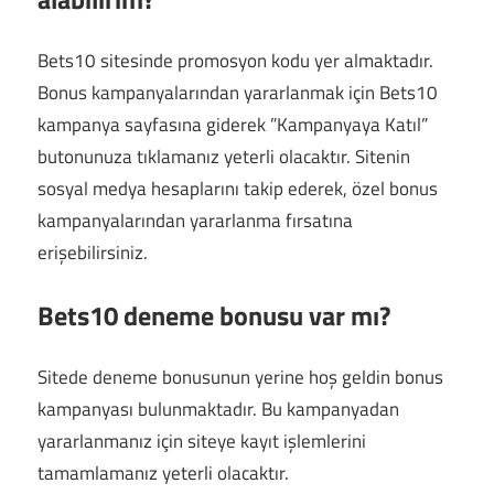
Bets10 sitesinde promosyon kodu yer almaktadır.
Bonus kampanyalarından yararlanmak için Bets10
kampanya sayfasına giderek ”Kampanyaya Katıl”
butonunuza tıklamanız yeterli olacaktır. Sitenin
sosyal medya hesaplarını takip ederek, özel bonus
kampanyalarından yararlanma fırsatına
erişebilirsiniz.
Bets10 deneme bonusu var mı?
Sitede deneme bonusunun yerine hoş geldin bonus
kampanyası bulunmaktadır. Bu kampanyadan
yararlanmanız için siteye kayıt işlemlerini
tamamlamanız yeterli olacaktır.