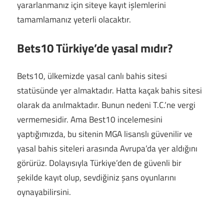
yararlanmanız için siteye kayıt işlemlerini
tamamlamanız yeterli olacaktır.
Bets10 Türkiye’de yasal mıdır?
Bets10, ülkemizde yasal canlı bahis sitesi
statüsünde yer almaktadır. Hatta kaçak bahis sitesi
olarak da anılmaktadır. Bunun nedeni T.C.’ne vergi
vermemesidir. Ama Best10 incelemesini
yaptığımızda, bu sitenin MGA lisanslı güvenilir ve
yasal bahis siteleri arasında Avrupa’da yer aldığını
görürüz. Dolayısıyla Türkiye’den de güvenli bir
şekilde kayıt olup, sevdiğiniz şans oyunlarını
oynayabilirsini.