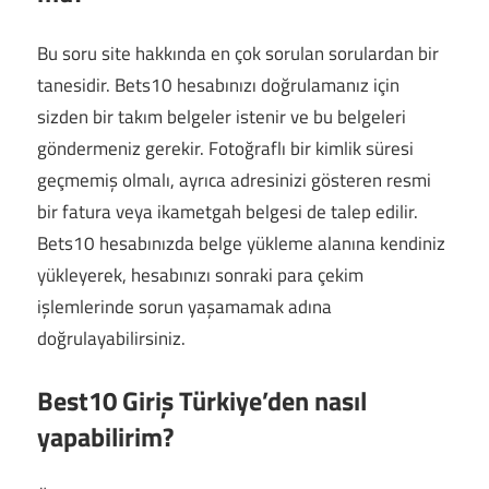
Bu soru site hakkında en çok sorulan sorulardan bir
tanesidir. Bets10 hesabınızı doğrulamanız için
sizden bir takım belgeler istenir ve bu belgeleri
göndermeniz gerekir. Fotoğraflı bir kimlik süresi
geçmemiş olmalı, ayrıca adresinizi gösteren resmi
bir fatura veya ikametgah belgesi de talep edilir.
Bets10 hesabınızda belge yükleme alanına kendiniz
yükleyerek, hesabınızı sonraki para çekim
işlemlerinde sorun yaşamamak adına
doğrulayabilirsiniz.
Best10 Giriş Türkiye’den nasıl
yapabilirim?