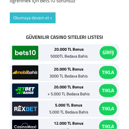
öğrenmek için Bets10 sorunsuz
Okumaya devam et
GÜVENILIR CASINO SITELERI LISTESI
20.000 TL Bonus
GİRİŞ
5000TL Bedava Bahis
20.000 TL Bonus
TIKLA
3000 TL Bedava Bahis
20.000 TL Bonus
TIKLA
+ 5.000 TL Bedava Bahis
5.000 TL Bonus
TIKLA
5.000 TL Bedava Bahis
12.000 TL Bonus
TIKLA