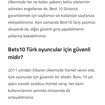
Ülkemizde her ne kadar yabancı bahis sitelerinin
adresleri engellense de, Best 10 Girişinizi
garantilemek için sayfamızı sık kullanılan sayfanıza
ekleyebilirsiniz. Aynı zamanda Best10 Giriş yazımızı
okuyarak da, diğer güvenli giriş yapabilmenin
yollarına bakabilirsiniz.
Bets10 Türk oyuncular için güvenli
midir?
2011 yılından itibaren ülkemizde hizmet veren site,
türk oyuncular için güvenilir bir sitedir. Bunu 10 yılı
aşkın süredir aralıksız hizmet verip, her daim
kullanıcılarının yanında olmasında da
anlayabilirsiniz.