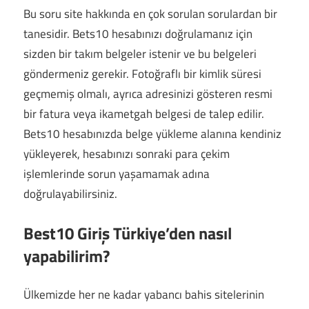
Bu soru site hakkında en çok sorulan sorulardan bir
tanesidir. Bets10 hesabınızı doğrulamanız için
sizden bir takım belgeler istenir ve bu belgeleri
göndermeniz gerekir. Fotoğraflı bir kimlik süresi
geçmemiş olmalı, ayrıca adresinizi gösteren resmi
bir fatura veya ikametgah belgesi de talep edilir.
Bets10 hesabınızda belge yükleme alanına kendiniz
yükleyerek, hesabınızı sonraki para çekim
işlemlerinde sorun yaşamamak adına
doğrulayabilirsiniz.
Best10 Giriş Türkiye’den nasıl
yapabilirim?
Ülkemizde her ne kadar yabancı bahis sitelerinin