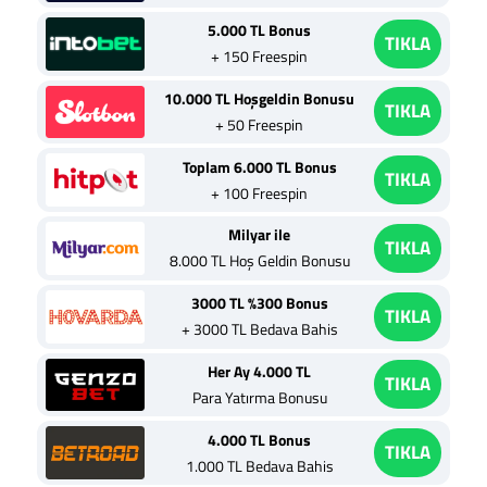
5.000 TL Bonus
TIKLA
+ 150 Freespin
10.000 TL Hoşgeldin Bonusu
TIKLA
+ 50 Freespin
Toplam 6.000 TL Bonus
TIKLA
+ 100 Freespin
Milyar ile
TIKLA
8.000 TL Hoş Geldin Bonusu
3000 TL %300 Bonus
TIKLA
+ 3000 TL Bedava Bahis
Her Ay 4.000 TL
TIKLA
Para Yatırma Bonusu
4.000 TL Bonus
TIKLA
1.000 TL Bedava Bahis