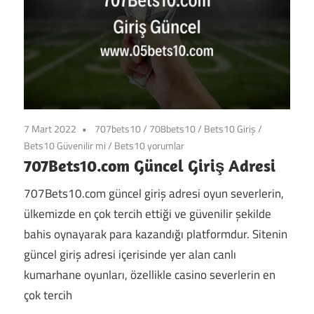
7 Mart 2022
707bets10
/
708bets10
/
Bets10 Giriş
/
Bets10 Güvenilir mi
/
Bets10 yorumlar
707Bets10.com Güncel Giriş Adresi
707Bets10.com güncel giriş adresi oyun severlerin,
ülkemizde en çok tercih ettiği ve güvenilir şekilde
bahis oynayarak para kazandığı platformdur. Sitenin
güncel giriş adresi içerisinde yer alan canlı
kumarhane oyunları, özellikle casino severlerin en
çok tercih