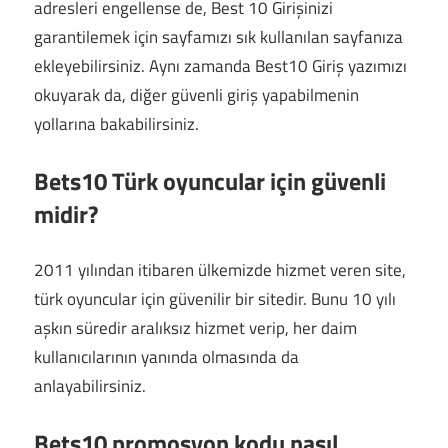
adresleri engellense de, Best 10 Girişinizi
garantilemek için sayfamızı sık kullanılan sayfanıza
ekleyebilirsiniz. Aynı zamanda Best10 Giriş yazımızı
okuyarak da, diğer güvenli giriş yapabilmenin
yollarına bakabilirsiniz.
Bets10 Türk oyuncular için güvenli
midir?
2011 yılından itibaren ülkemizde hizmet veren site,
türk oyuncular için güvenilir bir sitedir. Bunu 10 yılı
aşkın süredir aralıksız hizmet verip, her daim
kullanıcılarının yanında olmasında da
anlayabilirsiniz.
Bets10 promosyon kodu nasıl