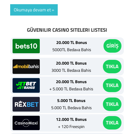
Okumaya devam et
GÜVENILIR CASINO SITELERI LISTESI
20.000 TL Bonus
GİRİŞ
5000TL Bedava Bahis
20.000 TL Bonus
TIKLA
3000 TL Bedava Bahis
20.000 TL Bonus
TIKLA
+ 5.000 TL Bedava Bahis
5.000 TL Bonus
TIKLA
5.000 TL Bedava Bahis
12.000 TL Bonus
TIKLA
+ 120 Freespin