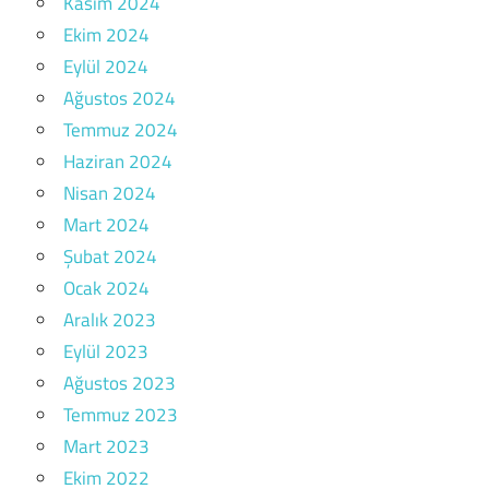
Kasım 2024
Ekim 2024
Eylül 2024
Ağustos 2024
Temmuz 2024
Haziran 2024
Nisan 2024
Mart 2024
Şubat 2024
Ocak 2024
Aralık 2023
Eylül 2023
Ağustos 2023
Temmuz 2023
Mart 2023
Ekim 2022