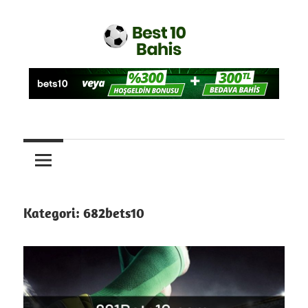
İçeriğe
atla
Best10
Bets10
Giriş
Sayfası
–
Best
10
Kayıt
ve
Kategori:
682bets10
Üyelik