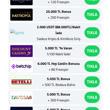
+ 120 Freespin
20.000 TL Bonus
TIKLA
+ 200 Freespin
2.000 USDT (88.000TL) Nakit
TIKLA
İade
Sadece Kripto & Kimliksiz Giriş
5.000 TL 'Ye Varan
TIKLA
%100 Nakit İade!
6.000 TL Hoş Geldin Bonusu
TIKLA
+ 80 Freespin
5.050 TL Bonus
TIKLA
+ 500 TL Bedava Bahis
5.000 TL Bonus
TIKLA
+ 300 Freespin
5.000 TL Bonus