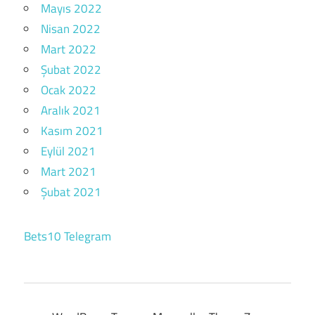
Mayıs 2022
Nisan 2022
Mart 2022
Şubat 2022
Ocak 2022
Aralık 2021
Kasım 2021
Eylül 2021
Mart 2021
Şubat 2021
Bets10 Telegram