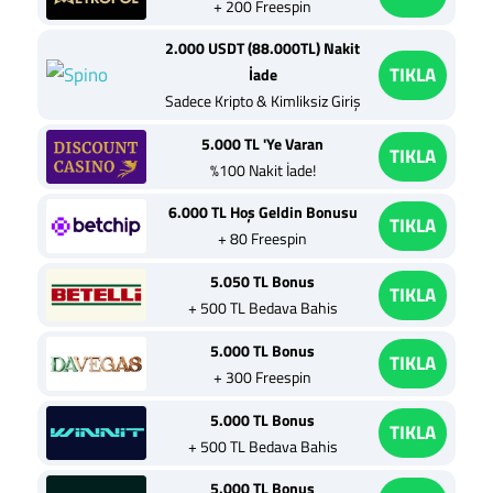
+ 200 Freespin
2.000 USDT (88.000TL) Nakit
TIKLA
İade
Sadece Kripto & Kimliksiz Giriş
5.000 TL 'Ye Varan
TIKLA
%100 Nakit İade!
6.000 TL Hoş Geldin Bonusu
TIKLA
+ 80 Freespin
5.050 TL Bonus
TIKLA
+ 500 TL Bedava Bahis
5.000 TL Bonus
TIKLA
+ 300 Freespin
5.000 TL Bonus
TIKLA
+ 500 TL Bedava Bahis
5.000 TL Bonus