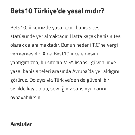
Bets10 Türkiye’de yasal mıdır?
Bets10, ülkemizde yasal canlı bahis sitesi
statüsünde yer almaktadır. Hatta kaçak bahis sitesi
olarak da anılmaktadır. Bunun nedeni T.C.’ne vergi
vermemesidir. Ama Best10 incelemesini
yaptığımızda, bu sitenin MGA lisanslı güvenilir ve
yasal bahis siteleri arasında Avrupa’da yer aldığını
görürüz. Dolayısıyla Türkiye’den de güvenli bir
şekilde kayıt olup, sevdiğiniz şans oyunlarını
oynayabilirsini.
Arşivler