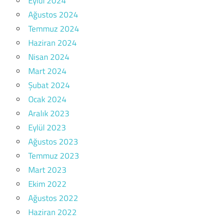
Eylül 2024
Ağustos 2024
Temmuz 2024
Haziran 2024
Nisan 2024
Mart 2024
Şubat 2024
Ocak 2024
Aralık 2023
Eylül 2023
Ağustos 2023
Temmuz 2023
Mart 2023
Ekim 2022
Ağustos 2022
Haziran 2022