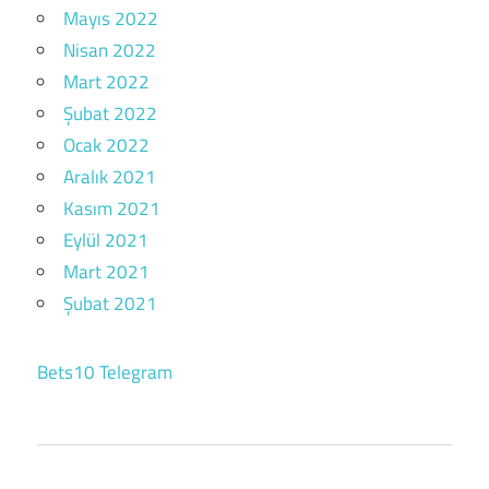
Mayıs 2022
Nisan 2022
Mart 2022
Şubat 2022
Ocak 2022
Aralık 2021
Kasım 2021
Eylül 2021
Mart 2021
Şubat 2021
Bets10 Telegram