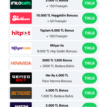
5.000 TL Bonus
TIKLA
+ 150 Freespin
10.000 TL Hoşgeldin Bonusu
TIKLA
+ 50 Freespin
Toplam 6.000 TL Bonus
TIKLA
+ 100 Freespin
Milyar ile
TIKLA
8.000 TL Hoş Geldin Bonusu
3000 TL %300 Bonus
TIKLA
+ 3000 TL Bedava Bahis
Her Ay 4.000 TL
TIKLA
Para Yatırma Bonusu
4.000 TL Bonus
TIKLA
1.000 TL Bedava Bahis
3.000 TL Bonus