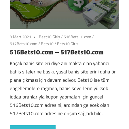
3 Mart 2021
Best10 Giriş
/
516Bets10.com
/
517Bets10.com
/
Bets10
/
Bets10 Giriş
516Bets10.com – 517Bets10.com
Kaçak bahis siteleri diye anılmakta olan yabancı
bahis sitelerine baskı, yasal bahis sitelerini daha ön
plana çıkması için devam ediyor. Bets10 ise tüm
engellemelere rağmen, bahis severlerin yüksek
iddaa oranlarıyla kupon yapmaları için güncel
516Bets10.com adresini, ardından gelecek olan
517Bets10.com adresine erişim sağladı bile.