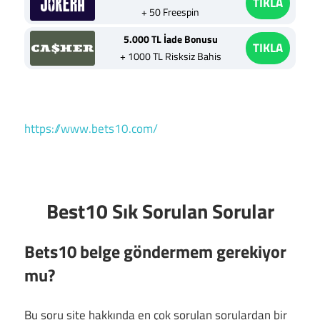
TIKLA
+ 50 Freespin
5.000 TL İade Bonusu
TIKLA
+ 1000 TL Risksiz Bahis
https://www.bets10.com/
Best10 Sık Sorulan Sorular
Bets10 belge göndermem gerekiyor
mu?
Bu soru site hakkında en çok sorulan sorulardan bir