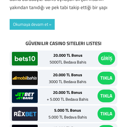
yakından tanıdığı ve pek tabi takip ettiği bir yapı
Okumaya devam et
GÜVENILIR CASINO SITELERI LISTESI
20.000 TL Bonus
GİRİŞ
5000TL Bedava Bahis
20.000 TL Bonus
TIKLA
3000 TL Bedava Bahis
20.000 TL Bonus
TIKLA
+ 5.000 TL Bedava Bahis
5.000 TL Bonus
TIKLA
5.000 TL Bedava Bahis