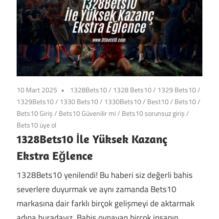
10 Mart 2025
1328Bets10
/
1328 Bets10
/
1329 Bets10
/
1329Bets10
/
1330 Bets10
/
1330Bets10
/
Best10
/
Bets10
/
Bets10 Giriş
/
Bets10 Güvenilir mi
/
Bets10 sorunsuz giriş
/
Bets10 üye ol
1328Bets10 İle Yüksek Kazanç
Ekstra Eğlence
1328Bets10 yenilendi! Bu haberi siz değerli bahis
severlere duyurmak ve aynı zamanda Bets10
markasına dair farklı birçok gelişmeyi de aktarmak
adına buradayız. Bahis oynayan birçok insanın