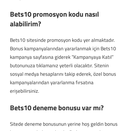
Bets10 promosyon kodu nasıl
alabilirim?
Bets10 sitesinde promosyon kodu yer almaktadır.
Bonus kampanyalarından yararlanmak için Bets10
kampanya sayfasına giderek ”Kampanyaya Katıl”
butonunuza tıklamanız yeterli olacaktır. Sitenin
sosyal medya hesaplarını takip ederek, özel bonus
kampanyalarından yararlanma fırsatına
erişebilirsiniz.
Bets10 deneme bonusu var mı?
Sitede deneme bonusunun yerine hoş geldin bonus