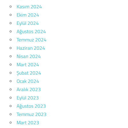
Kasım 2024
Ekim 2024
Eylül 2024
Ağustos 2024
Temmuz 2024
Haziran 2024
Nisan 2024
Mart 2024
Şubat 2024
Ocak 2024
Aralık 2023
Eylül 2023
Ağustos 2023
Temmuz 2023
Mart 2023