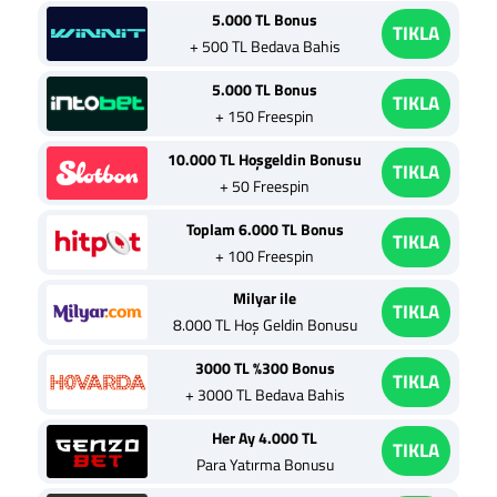
5.000 TL Bonus
TIKLA
+ 500 TL Bedava Bahis
5.000 TL Bonus
TIKLA
+ 150 Freespin
10.000 TL Hoşgeldin Bonusu
TIKLA
+ 50 Freespin
Toplam 6.000 TL Bonus
TIKLA
+ 100 Freespin
Milyar ile
TIKLA
8.000 TL Hoş Geldin Bonusu
3000 TL %300 Bonus
TIKLA
+ 3000 TL Bedava Bahis
Her Ay 4.000 TL
TIKLA
Para Yatırma Bonusu