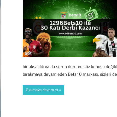
bir aksaklık ya da sorun durumu söz konusu değildi
bırakmaya devam eden Bets10 markası, sizleri de 
Okumaya devam et