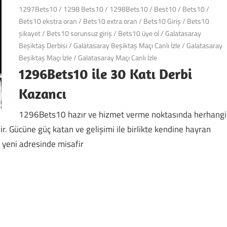
1297Bets10
/
1298 Bets10
/
1298Bets10
/
Best10
/
Bets10
/
Bets10 ekstra oran
/
Bets10 extra oran
/
Bets10 Giriş
/
Bets10
şikayet
/
Bets10 sorunsuz giriş
/
Bets10 üye ol
/
Galatasaray
Beşiktaş Derbisi
/
Galatasaray Beşiktaş Maçı Canlı İzle
/
Galatasaray
Beşiktaş Maçı İzle
/
Galatasaray Maçı Canlı İzle
1296Bets10 ile 30 Katı Derbi
Kazancı
1296Bets10 hazır ve hizmet verme noktasında herhangi
r. Gücüne güç katan ve gelişimi ile birlikte kendine hayran
yeni adresinde misafir