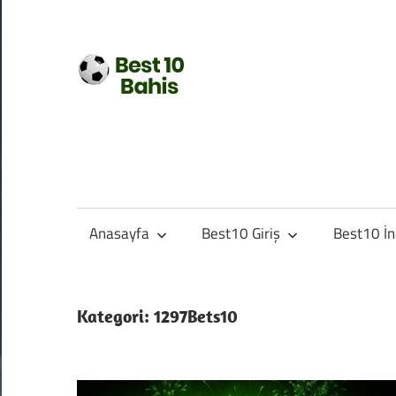
İçeriğe
atla
Bets10
Best10
Giriş
Sayfası
–
Best
10
Anasayfa
Best10 Giriş
Best10 İn
Kayıt
ve
Üyelik
Kategori:
1297Bets10