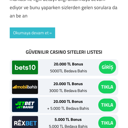
ediyor ve bunu yaparken sizlerden gelen sorulara da
an be an
Okumaya devam et
GÜVENILIR CASINO SITELERI LISTESI
20.000 TL Bonus
GİRİŞ
5000TL Bedava Bahis
20.000 TL Bonus
TIKLA
3000 TL Bedava Bahis
20.000 TL Bonus
TIKLA
+ 5.000 TL Bedava Bahis
5.000 TL Bonus
TIKLA
5.000 TL Bedava Bahis