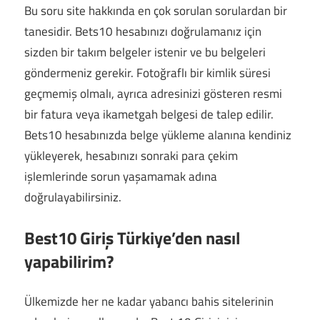
Bu soru site hakkında en çok sorulan sorulardan bir
tanesidir. Bets10 hesabınızı doğrulamanız için
sizden bir takım belgeler istenir ve bu belgeleri
göndermeniz gerekir. Fotoğraflı bir kimlik süresi
geçmemiş olmalı, ayrıca adresinizi gösteren resmi
bir fatura veya ikametgah belgesi de talep edilir.
Bets10 hesabınızda belge yükleme alanına kendiniz
yükleyerek, hesabınızı sonraki para çekim
işlemlerinde sorun yaşamamak adına
doğrulayabilirsiniz.
Best10 Giriş Türkiye’den nasıl
yapabilirim?
Ülkemizde her ne kadar yabancı bahis sitelerinin