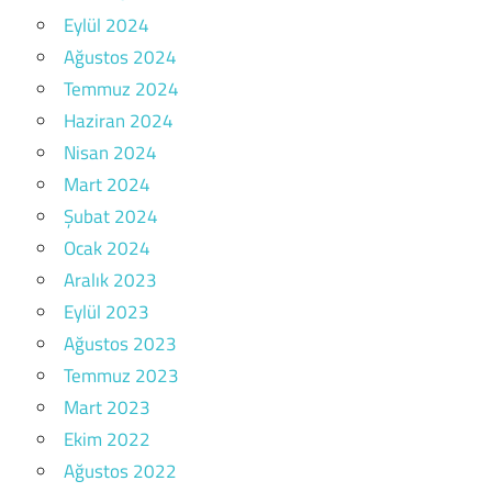
Eylül 2024
Ağustos 2024
Temmuz 2024
Haziran 2024
Nisan 2024
Mart 2024
Şubat 2024
Ocak 2024
Aralık 2023
Eylül 2023
Ağustos 2023
Temmuz 2023
Mart 2023
Ekim 2022
Ağustos 2022