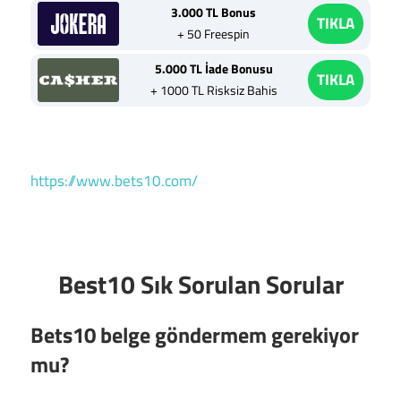
3.000 TL Bonus
TIKLA
+ 50 Freespin
5.000 TL İade Bonusu
TIKLA
+ 1000 TL Risksiz Bahis
https://www.bets10.com/
Best10 Sık Sorulan Sorular
Bets10 belge göndermem gerekiyor
mu?