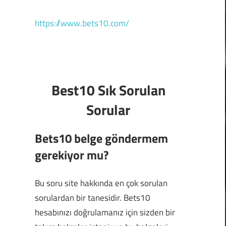
https://www.bets10.com/
Best10 Sık Sorulan
Sorular
Bets10 belge göndermem
gerekiyor mu?
Bu soru site hakkında en çok sorulan
sorulardan bir tanesidir. Bets10
hesabınızı doğrulamanız için sizden bir