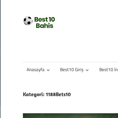
İçeriğe
atla
Bets10
Best10
Giriş
Sayfası
–
Best
10
Anasayfa
Best10 Giriş
Best10 İn
Kayıt
ve
Üyelik
Kategori:
1188Bets10