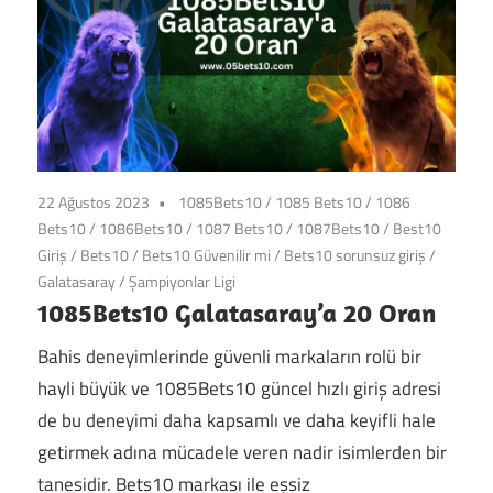
22 Ağustos 2023
1085Bets10
/
1085 Bets10
/
1086
Bets10
/
1086Bets10
/
1087 Bets10
/
1087Bets10
/
Best10
Giriş
/
Bets10
/
Bets10 Güvenilir mi
/
Bets10 sorunsuz giriş
/
Galatasaray
/
Şampiyonlar Ligi
1085Bets10 Galatasaray’a 20 Oran
Bahis deneyimlerinde güvenli markaların rolü bir
hayli büyük ve 1085Bets10 güncel hızlı giriş adresi
de bu deneyimi daha kapsamlı ve daha keyifli hale
getirmek adına mücadele veren nadir isimlerden bir
tanesidir. Bets10 markası ile eşsiz