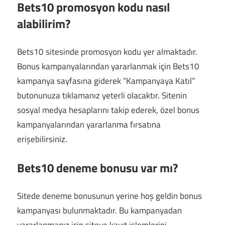
Bets10 promosyon kodu nasıl
alabilirim?
Bets10 sitesinde promosyon kodu yer almaktadır.
Bonus kampanyalarından yararlanmak için Bets10
kampanya sayfasına giderek ”Kampanyaya Katıl”
butonunuza tıklamanız yeterli olacaktır. Sitenin
sosyal medya hesaplarını takip ederek, özel bonus
kampanyalarından yararlanma fırsatına
erişebilirsiniz.
Bets10 deneme bonusu var mı?
Sitede deneme bonusunun yerine hoş geldin bonus
kampanyası bulunmaktadır. Bu kampanyadan