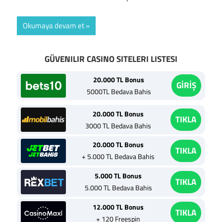
Okumaya devam et
GÜVENILIR CASINO SITELERI LISTESI
20.000 TL Bonus
GİRİŞ
5000TL Bedava Bahis
20.000 TL Bonus
TIKLA
3000 TL Bedava Bahis
20.000 TL Bonus
TIKLA
+ 5.000 TL Bedava Bahis
5.000 TL Bonus
TIKLA
5.000 TL Bedava Bahis
12.000 TL Bonus
TIKLA
+ 120 Freespin