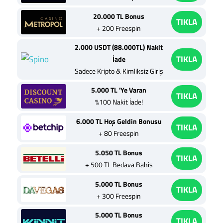
20.000 TL Bonus
TIKLA
+ 200 Freespin
2.000 USDT (88.000TL) Nakit
TIKLA
İade
Sadece Kripto & Kimliksiz Giriş
5.000 TL 'Ye Varan
TIKLA
%100 Nakit İade!
6.000 TL Hoş Geldin Bonusu
TIKLA
+ 80 Freespin
5.050 TL Bonus
TIKLA
+ 500 TL Bedava Bahis
5.000 TL Bonus
TIKLA
+ 300 Freespin
5.000 TL Bonus
TIKLA