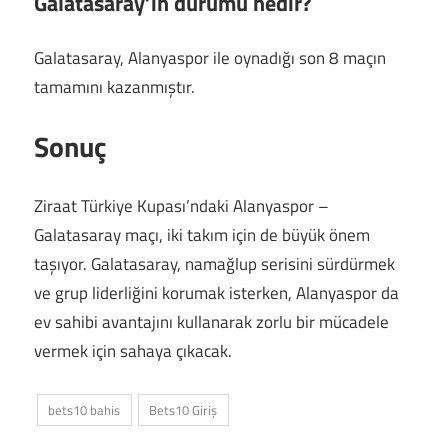
Galatasaray’ın durumu nedir?
Galatasaray, Alanyaspor ile oynadığı son 8 maçın
tamamını kazanmıştır.
Sonuç
Ziraat Türkiye Kupası’ndaki Alanyaspor –
Galatasaray maçı, iki takım için de büyük önem
taşıyor. Galatasaray, namağlup serisini sürdürmek
ve grup liderliğini korumak isterken, Alanyaspor da
ev sahibi avantajını kullanarak zorlu bir mücadele
vermek için sahaya çıkacak.
bets10 bahis
Bets10 Giriş