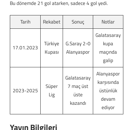
Bu dönemde 21 gol atarken, sadece 4 gol yedi.
Tarih
Rekabet
Sonuç
Notlar
Galatasaray
Türkiye
G.Saray 2-0
kupa
17.01.2023
Kupası
Alanyaspor
maçında
galip
Alanyaspor
Galatasaray
karşısında
Süper
7 maç üst
2023-2025
üstünlük
Lig
üste
devam
kazandı
ediyor
Yayın Bilgileri