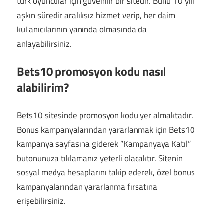
türk oyuncular için güvenilir bir sitedir. Bunu 10 yılı
aşkın süredir aralıksız hizmet verip, her daim
kullanıcılarının yanında olmasında da
anlayabilirsiniz.
Bets10 promosyon kodu nasıl
alabilirim?
Bets10 sitesinde promosyon kodu yer almaktadır.
Bonus kampanyalarından yararlanmak için Bets10
kampanya sayfasına giderek ”Kampanyaya Katıl”
butonunuza tıklamanız yeterli olacaktır. Sitenin
sosyal medya hesaplarını takip ederek, özel bonus
kampanyalarından yararlanma fırsatına
erişebilirsiniz.