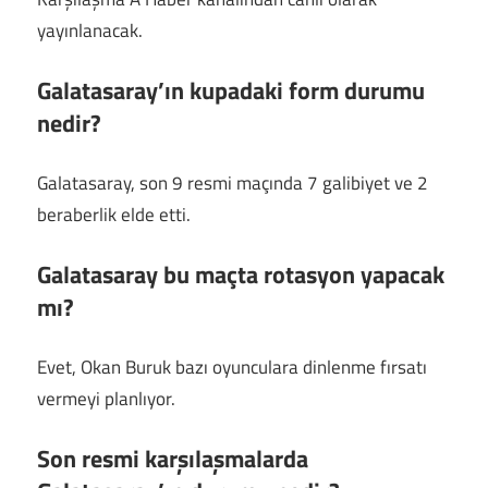
yayınlanacak.
Galatasaray’ın kupadaki form durumu
nedir?
Galatasaray, son 9 resmi maçında 7 galibiyet ve 2
beraberlik elde etti.
Galatasaray bu maçta rotasyon yapacak
mı?
Evet, Okan Buruk bazı oyunculara dinlenme fırsatı
vermeyi planlıyor.
Son resmi karşılaşmalarda