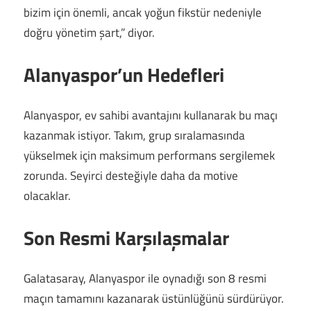
bizim için önemli, ancak yoğun fikstür nedeniyle
doğru yönetim şart,” diyor.
Alanyaspor’un Hedefleri
Alanyaspor, ev sahibi avantajını kullanarak bu maçı
kazanmak istiyor. Takım, grup sıralamasında
yükselmek için maksimum performans sergilemek
zorunda. Seyirci desteğiyle daha da motive
olacaklar.
Son Resmi Karşılaşmalar
Galatasaray, Alanyaspor ile oynadığı son 8 resmi
maçın tamamını kazanarak üstünlüğünü sürdürüyor.