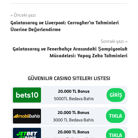
Yazı
Önceki yazı
Galatasaray ve Liverpool: Carragher’ın Tahminleri
gezinmesi
Üzerine Değerlendirme
Sonraki yazı
Galatasaray ve Fenerbahçe Arasındaki Şampiyonluk
Mücadelesi: Yapay Zeka Tahminleri
GÜVENILIR CASINO SITELERI LISTESI
20.000 TL Bonus
GİRİŞ
5000TL Bedava Bahis
20.000 TL Bonus
TIKLA
3000 TL Bedava Bahis
20.000 TL Bonus
TIKLA