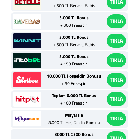
TIKLA
+ 500 TL Bedava Bahis
5.000 TL Bonus
TIKLA
+ 300 Freespin
5.000 TL Bonus
TIKLA
+ 500 TL Bedava Bahis
5.000 TL Bonus
TIKLA
+ 150 Freespin
10.000 TL Hoşgeldin Bonusu
TIKLA
+ 50 Freespin
Toplam 6.000 TL Bonus
TIKLA
+ 100 Freespin
Milyar ile
TIKLA
8.000 TL Hoş Geldin Bonusu
3000 TL %300 Bonus
TIKLA