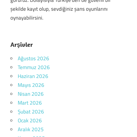
görürüz. Dolayısıyla Türkiye’den de güvenli bir
şekilde kayıt olup, sevdiğiniz şans oyunlarını
oynayabilirsini.
Arşivler
Ağustos 2026
Temmuz 2026
Haziran 2026
Mayıs 2026
Nisan 2026
Mart 2026
Şubat 2026
Ocak 2026
Aralık 2025