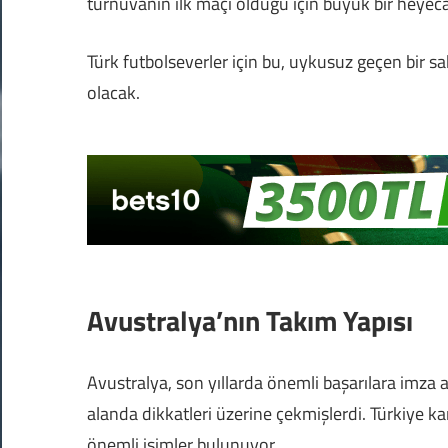
turnuvanın ilk maçı olduğu için büyük bir heyeca
Türk futbolseverler için bu, uykusuz geçen bir 
olacak.
Avustralya’nın Takım Yapısı
Avustralya, son yıllarda önemli başarılara imza 
alanda dikkatleri üzerine çekmişlerdi. Türkiye k
önemli isimler bulunuyor.