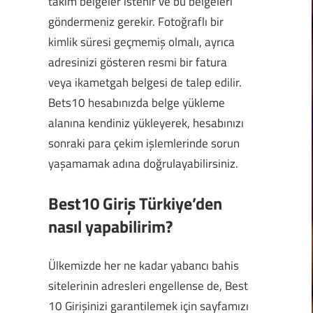
takım belgeler istenir ve bu belgeleri
göndermeniz gerekir. Fotoğraflı bir
kimlik süresi geçmemiş olmalı, ayrıca
adresinizi gösteren resmi bir fatura
veya ikametgah belgesi de talep edilir.
Bets10 hesabınızda belge yükleme
alanına kendiniz yükleyerek, hesabınızı
sonraki para çekim işlemlerinde sorun
yaşamamak adına doğrulayabilirsiniz.
Best10 Giriş Türkiye’den
nasıl yapabilirim?
Ülkemizde her ne kadar yabancı bahis
sitelerinin adresleri engellense de, Best
10 Girişinizi garantilemek için sayfamızı