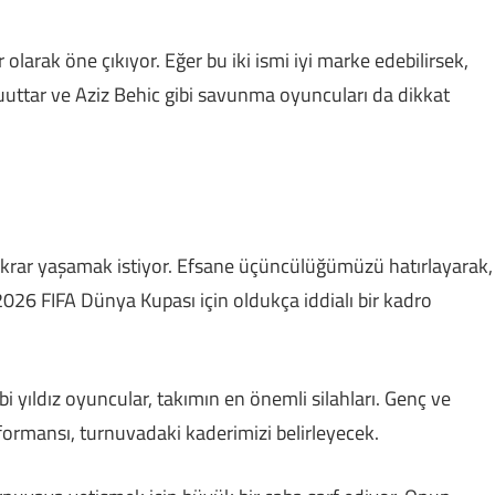
olarak öne çıkıyor. Eğer bu iki ismi iyi marke edebilirsek,
Souuttar ve Aziz Behic gibi savunma oyuncuları da dikkat
tekrar yaşamak istiyor. Efsane üçüncülüğümüzü hatırlayarak,
26 FIFA Dünya Kupası için oldukça iddialı bir kadro
i yıldız oyuncular, takımın en önemli silahları. Genç ve
formansı, turnuvadaki kaderimizi belirleyecek.