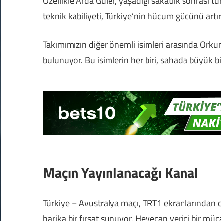
Özellikle Arda Güler, yaşadığı sakatlık sonrası 
teknik kabiliyeti, Türkiye’nin hücum gücünü artır
Takımımızın diğer önemli isimleri arasında Orku
bulunuyor. Bu isimlerin her biri, sahada büyük bi
Maçın Yayınlanacağı Kanal
Türkiye – Avustralya maçı, TRT1 ekranlarından ca
harika bir fırsat sunuyor. Heyecan verici bir müc