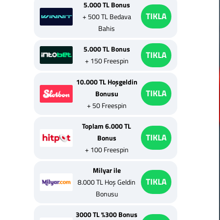
5.000 TL Bonus
TIKLA
+ 500 TL Bedava
Bahis
5.000 TL Bonus
TIKLA
+ 150 Freespin
10.000 TL Hoşgeldin
TIKLA
Bonusu
+ 50 Freespin
Toplam 6.000 TL
TIKLA
Bonus
+ 100 Freespin
Milyar ile
TIKLA
8.000 TL Hoş Geldin
Bonusu
3000 TL %300 Bonus