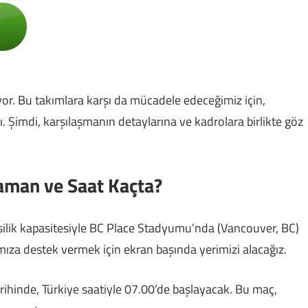
r. Bu takımlara karşı da mücadele edeceğimiz için,
. Şimdi, karşılaşmanın detaylarına ve kadrolara birlikte göz
aman ve Saat Kaçta?
işilik kapasitesiyle BC Place Stadyumu’nda (Vancouver, BC)
mıza destek vermek için ekran başında yerimizi alacağız.
rihinde, Türkiye saatiyle 07.00’de başlayacak. Bu maç,