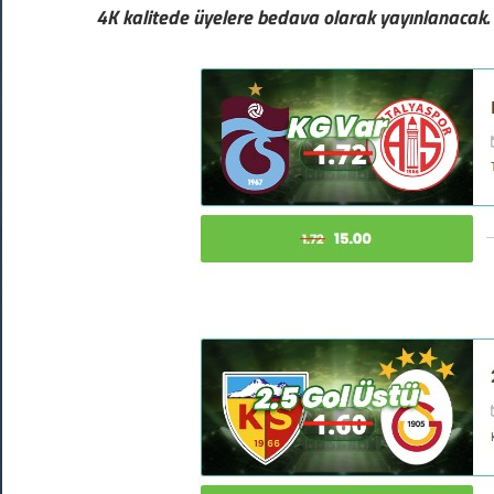
4K kalitede üyelere bedava olarak yayınlanacak.