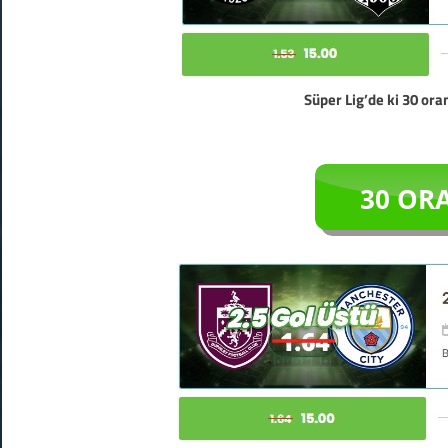
Süper Lig’de ki 30 or