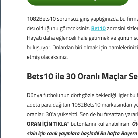
1082Bets10 sorunsuz giriş yaptığınızda bu firma
dışı olduğunu göreceksiniz.
Bet10
adresini sizle
Hayatı daha eğlenceli hale getirmek ve günün s
buluşuyor. Onlardan biri olmak için hamlelerinizi 
etmiş olacaksınız.
Bets10 ile 30 Oranlı Maçlar S
Dünya futbolunun dört gözle beklediği ligler bu
adeta para dağıtan 1082Bets10 markasından yen
oranları 30’a yükseltti. Sen de bu fırsattan yara
ORAN İÇİN TIKLA”
butonlarını kullanabilirsin.
Öt
sizin için canlı yayınlara başladı! Bu hafta Bayer