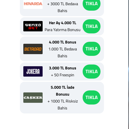
TIKLA
+ 3000 TL Bedava
Bahis
Her Ay 4.000 TL
TIKLA
Para Yatırma Bonusu
4.000 TL Bonus
TIKLA
1.000 TL Bedava
Bahis
3.000 TL Bonus
TIKLA
+ 50 Freespin
5.000 TL İade
Bonusu
TIKLA
+ 1000 TL Risksiz
Bahis