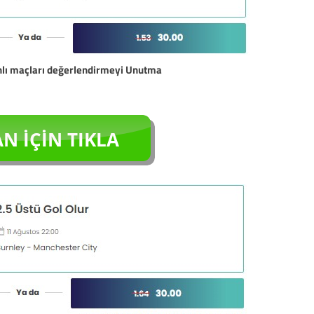
anlı maçları değerlendirmeyi Unutma