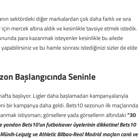
nın sektördeki diğer markalardan çok daha farklı ve sıra
r için mercek altına aldık ve kesinlikle tavsiye etmek istedik.
onunda para kazanmak isteyenler kesinlikle bu ailede
yapabilirsiniz ve bu hamle sonrası istediğinizi sizler de elde
ezon Başlangıcında Seninle
 hafta başlıyor. Ligler daha başlamadan kampanyalarıyla
i bir kampanya daha geldi. Bets10 sezonun ilk maçlarında
rlanmak istiyorsan; görsellere yada görsellerin altındaki
“30
e yandan Bets10’un futbolsever üyelerinin dikkatine! Bets10
n Münih-Leipzig ve Athletic Bilbao-Real Madrid maçları canlı ve